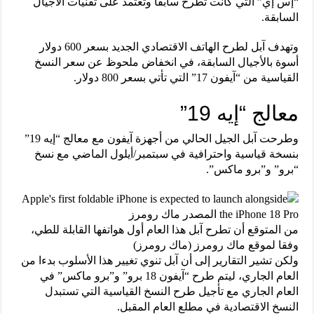
“إس إي” التي كانت تطرح سابقا وتعتمد على تقنيات الأجيال
السابقة.
وتهدف آبل لطرح الهاتف الاقتصادي الجديد بسعر 600 دولار
أسوة بالأجيال السابقة، في انخفاض ملحوظ عن سعر النسخ
القياسية من “آيفون 17” التي تأتي بسعر 800 دولار.
معالج “إيه 19”
وطرحت آبل الجيل الحالي من أجهزة آيفون مع معالج “إيه 19”
بنسخة قياسية واحترافية في سبتمبر/أيلول الماضي مع نسخ
“برو” و”برو ماكس”.
من المتوقع أن تطرح آبل هذا العام أول هواتفها القابلة للطي،
وفقا لموقع ماك رومرز (ماك رومرز)
ولكن تشير التقارير إلى أن آبل تنوي تغيير هذا الأسلوب بدءا من
العام الجاري، ليتم طرح “آيفون 18 برو” و”برو ماكس” في
العام الجاري مع تأجيل طرح النسخ القياسية التي تستبدل
النسخ الاقتصادية في مطلع العام المقبل.