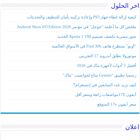
اخر الحلول
كيفية إزالة غطاء جهاز PS5 وإعادة تركيبه بأمان للتنظيف والتحديثات
ملخص كل ما أعلنته “جوجل” في مؤتمر Android Show I/O Edition 2026
صور مسربة تكشف تصميم Xperia 1 VIII الجديد
“أوبو” ستطرح هاتف Find X9s في الأسواق العالمية
موتورولا تطلق أندرويد 17 التجريبي
أفضل 5 أدوات لأجهزة ماك في 2026
رسميا تطبيق “Gemini متاح لحواسيب “ماك”
كيف تزيد عدد المتابعين في إنستغرام؟
آيفون 17Eمواصفات رائعة وسعر أقل
سعر آيفون 17e المتوقع
اعلان