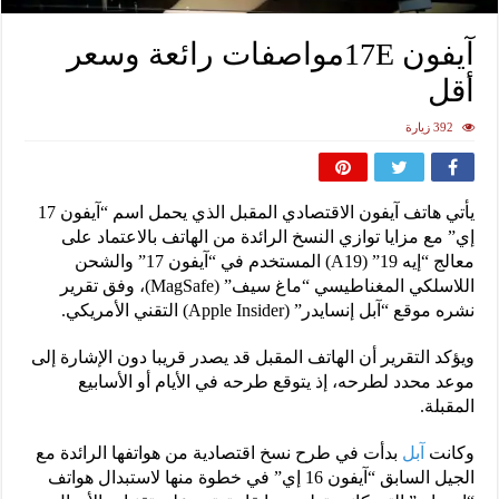
آيفون 17Eمواصفات رائعة وسعر
أقل
392 زيارة
يأتي هاتف آيفون الاقتصادي المقبل الذي يحمل اسم “آيفون 17
إي” مع مزايا توازي النسخ الرائدة من الهاتف بالاعتماد على
معالج “إيه 19” (A19) المستخدم في “آيفون 17” والشحن
اللاسلكي المغناطيسي “ماغ سيف” (MagSafe)، وفق تقرير
نشره موقع “آبل إنسايدر” (Apple Insider) التقني الأمريكي.
ويؤكد التقرير أن الهاتف المقبل قد يصدر قريبا دون الإشارة إلى
موعد محدد لطرحه، إذ يتوقع طرحه في الأيام أو الأسابيع
المقبلة.
وكانت
آبل
بدأت في طرح نسخ اقتصادية من هواتفها الرائدة مع
الجيل السابق “آيفون 16 إي” في خطوة منها لاستبدال هواتف