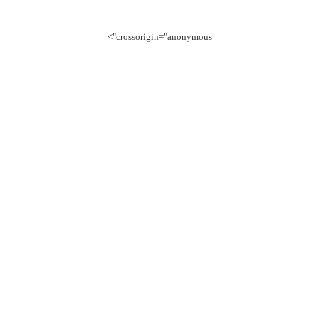
crossorigin="anonymous">