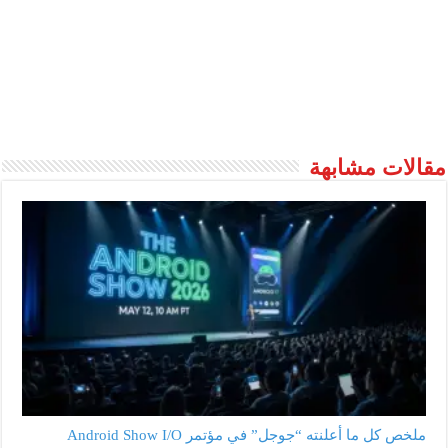
مقالات مشابهة
ملخص كل ما أعلنته “جوجل” في مؤتمر Android Show I/O