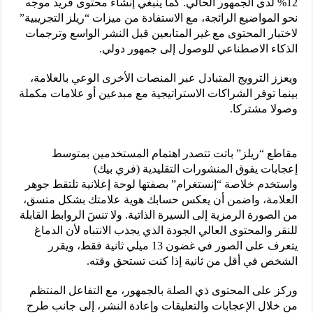
12% لدى الجمهور الحالي. كما ينبغي إنشاء محتوى فريد موجه
نحو المواضيع الرائجة، مع الاستفادة من ميزات “ريلز التجريبية”
لاختبار المحتوى مع غير المتابعين قبل النشر الواسع وترجمات
الذكاء الاصطناعي للوصول إلى جمهور دولي.
ويعزز الترويج المتبادل عبر المنصات الأخرى الوعي بالعلامة،
بينما توفر الشراكات الاستراتيجية مع مبدعين أو علامات مكملة
وصولا مشتركا.
مقاطع “ريلز” باتت تتصدر اهتمام المستخدمين بمتوسط
إعجابات يفوق المنشورات التقليدية (فري بيك)
واستخدم خلاصة “إنستغرام” بصفتها لوحة إعلانية تلتقط جوهر
العلامة، واضمن أن يعكس حسابك هوية علامتك بشكل متسق،
من الصورة الرمزية إلى السيرة الذاتية. ولا تنسَ الروابط القابلة
للنقر والمحتوى العالي الجودة الذي يجذب الانتباه لأن الدماغ
يتعرف على الصور في غضون 13 ميلي ثانية فقط، ويقرر
الشخص في أقل من ثانية إذا كنت تستحق وقته.
وركز على المحتوى ذي الصلة بالجمهور، مع التفاعل المنتظم
من خلال الإعجابات والتعليقات وإعادة النشر، إلى جانب طرح