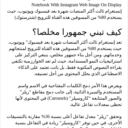
إنستغرام ثالث أكثر المنصات شهرة بعد فيسبوك ويوتيوب، حيث
يستخدم 80% من المسوقين هذه القناة للترويج (شترستوك)
كيف تبني جمهورا مخلصا؟
تعد إنستغرام ثالث أكثر المنصات شهرة بعد فيسبوك” ويوتيوب،
حيث يستخدم 80% من المسوقين هذه القناة للترويج لمنتجاتهم
وخدماتهم. ومن أجل بناء جمهور مخلص، ينبغي التركيز على
استراتيجيات النمو المستدامة، حيث لم تعد الخوارزمية تكتفي
بقراءة النصوص المكتوبة فقط، بل باتت تعتمد على الذكاء
الاصطناعي الذي يحلل المحتوى من أجل تصنيفه.
ويفرض هذا الأمر دمج الكلمات المفتاحية في الاسم واسم
المستخدم والسيرة الذاتية، إلى جانب دمج مقاطع “ريلز”
والصور المتتابعة “كاروسيلز” (Carousels) في المحتوى لأنها
تحظى بمعدلات تفاعل عالية.
وتحقق “ريلز” معدل تفاعل أعلى بنسبة 36% مقارنة بالتنسيقات
الأخرى، في حين توفر “كاروسيلز” زيادة في التفاعل بنسبة