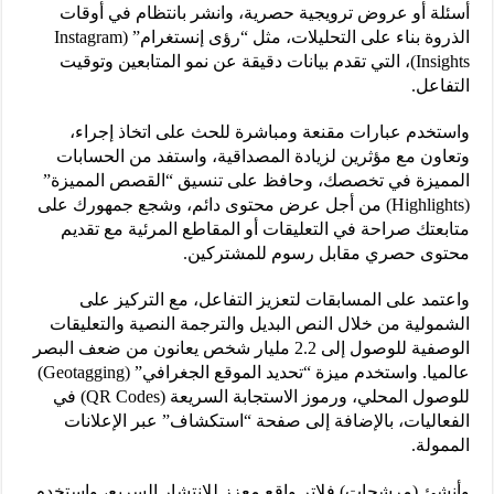
أسئلة أو عروض ترويجية حصرية، وانشر بانتظام في أوقات
الذروة بناء على التحليلات، مثل “رؤى إنستغرام” (Instagram
Insights)، التي تقدم بيانات دقيقة عن نمو المتابعين وتوقيت
التفاعل.
واستخدم عبارات مقنعة ومباشرة للحث على اتخاذ إجراء،
وتعاون مع مؤثرين لزيادة المصداقية، واستفد من الحسابات
المميزة في تخصصك، وحافظ على تنسيق “القصص المميزة”
(Highlights) من أجل عرض محتوى دائم، وشجع جمهورك على
متابعتك صراحة في التعليقات أو المقاطع المرئية مع تقديم
محتوى حصري مقابل رسوم للمشتركين.
واعتمد على المسابقات لتعزيز التفاعل، مع التركيز على
الشمولية من خلال النص البديل والترجمة النصية والتعليقات
الوصفية للوصول إلى 2.2 مليار شخص يعانون من ضعف البصر
عالميا. واستخدم ميزة “تحديد الموقع الجغرافي” (Geotagging)
للوصول المحلي، ورموز الاستجابة السريعة (QR Codes) في
الفعاليات، بالإضافة إلى صفحة “استكشاف” عبر الإعلانات
الممولة.
وأنشئ (مرشحات) فلاتر واقع معزز للانتشار السريع، واستخدم