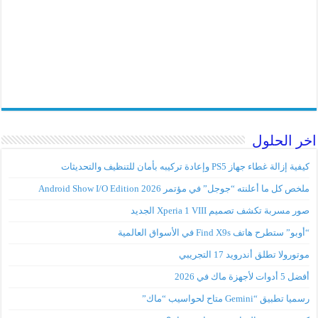
اخر الحلول
كيفية إزالة غطاء جهاز PS5 وإعادة تركيبه بأمان للتنظيف والتحديثات
ملخص كل ما أعلنته “جوجل” في مؤتمر Android Show I/O Edition 2026
صور مسربة تكشف تصميم Xperia 1 VIII الجديد
“أوبو” ستطرح هاتف Find X9s في الأسواق العالمية
موتورولا تطلق أندرويد 17 التجريبي
أفضل 5 أدوات لأجهزة ماك في 2026
رسميا تطبيق “Gemini متاح لحواسيب “ماك”