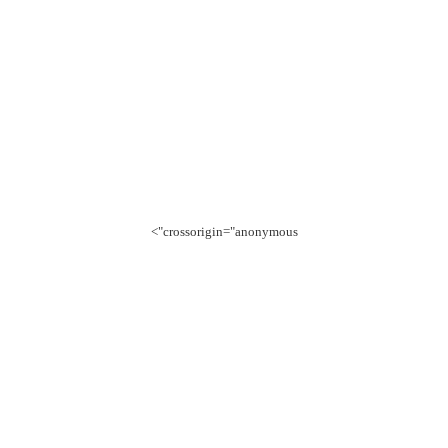
crossorigin="anonymous">