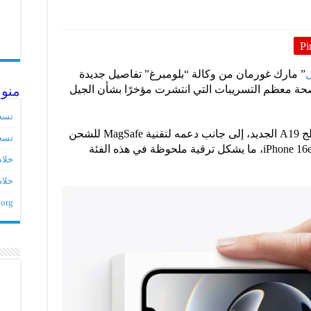
Pi
ل
” مارك غورمان من وكالة “بلومبرغ” تفاصيل جديدة
مرتقب، مؤكدًا صحة معظم التسريبات التي انتشرت مؤخرًا بشأن الجيل
منو
تسج
وبحسب غورمان، سيعمل آيفون 17e بمعالج A19 الجديد، إلى جانب دعمه لتقنية MagSafe للشحن
تسج
المغناطيسي، وهي ميزة غابت عن هاتف iPhone 16e، ما يشكل ترقية ملحوظة في هذه الفئة
خلاصات ed
خلاص
.org