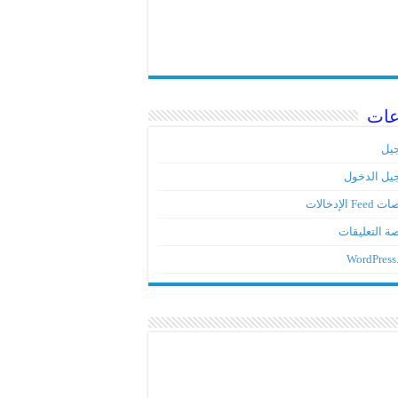
عات
يل
يل الدخول
Fe الإدخالات
ة التعليقات
WordPress