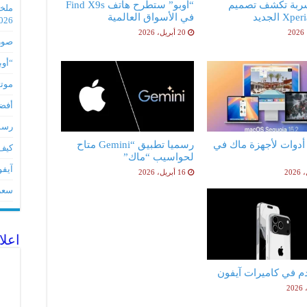
ربة تكشف تصميم
“أوبو” ستطرح هاتف Find X9s
X الجديد
في الأسواق العالمية
2026
20 أبريل، 2026
صور مس
“أوبو” س
موتورو
أفضل 5 أدوات لأجهز
رسميا تطبي
فضل 5 أدوات لأجهزة ماك في
رسميا تطبيق “Gemini متاح
كيف 
لحواسيب “ماك”
آيفون 17Eمواصفات 
16 أبريل، 2026
سعر آيف
اعلا
دم في كاميرات آيفون