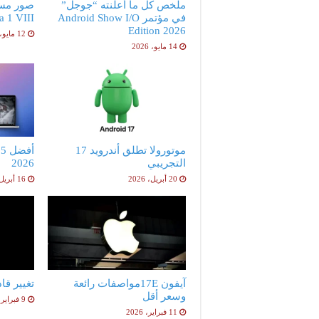
ملخص كل ما أعلنته “جوجل”
صور مس
في مؤتمر Android Show I/O
peria 1 VIII
Edition 2026
12 مايو، 2026
14 مايو، 2026
موتورولا تطلق أندرويد 17
أ
التجريبي
2026
20 أبريل، 2026
16 أبريل، 2026
آيفون 17Eمواصفات رائعة
تغيير قا
وسعر أقل
9 فبراير، 2026
11 فبراير، 2026