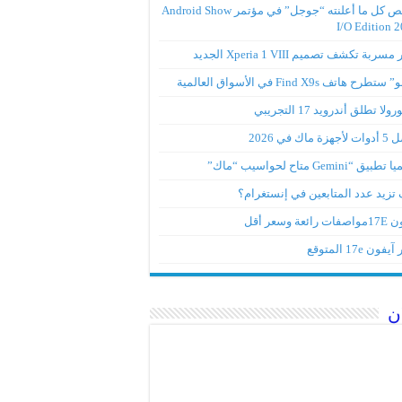
ملخص كل ما أعلنته “جوجل” في مؤتمر Android Show
I/O Edition 
ربة تكشف تصميم Xperia 1 VIII الجديد
تطرح هاتف Find X9s في الأسواق العالمية
لا تطلق أندرويد 17 التجريبي
ة ماك في 2026
ق “Gemini متاح لحواسيب “ماك”
تزيد عدد المتابعين في إنستغرام؟
رائعة وسعر أقل
ون 17e المتوقع
ن