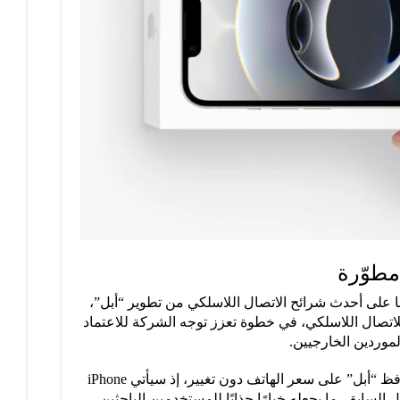
مطوّرة
ا على أحدث شرائح الاتصال اللاسلكي من تطوير “أبل”،
مل مودم C1X الخلوي وشريحة N1 للاتصال اللاسلكي، في خطوة تعزز توجه الشركة للاعتماد
الموردين الخارجيين.
ورغم هذه التحسينات، من المتوقع أن تحافظ “أبل” على سعر الهاتف دون تغيير، إذ سيأتي iPhone
عر الجيل السابق، ما يجعله خيارًا جذابًا للمستخدمين الباحثين