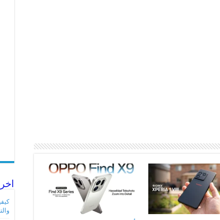
اخر 
والت