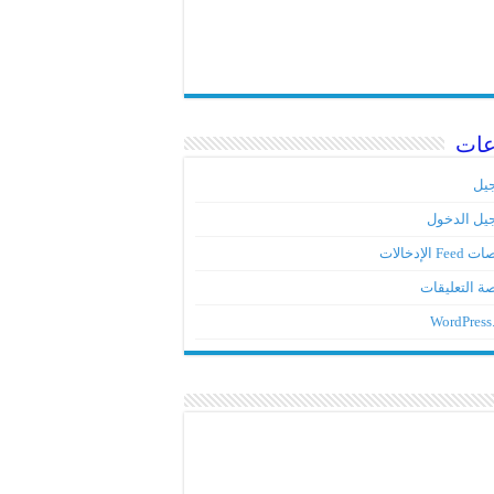
عات
يل
يل الدخول
Fe الإدخالات
ة التعليقات
WordPress