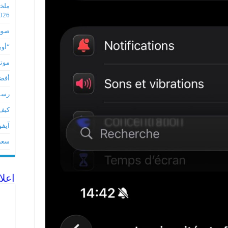
2026
صور مس
“أوبو” س
موتورو
أفضل 5 أدوات لأجهز
رسميا تطبي
كيف 
آيفون 17Eمواصفات 
سعر آيف
اعلا