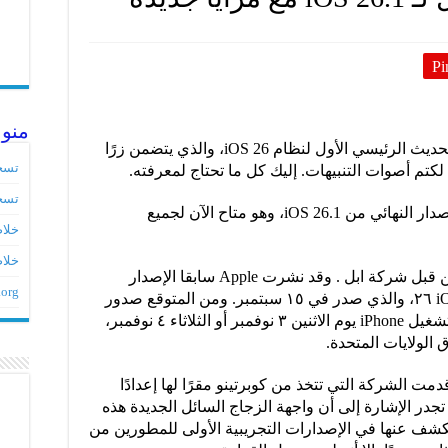
Pi
منو
أصدرت Apple للتو النسخة النهائية من التحديث الرئيسي الأول لنظام iOS 26، والذي يتضمن زرًا
تسج
تسج
بعد دورة تطوير طويلة، أصدرت Apple الإصدار النهائي من iOS 26.1، وهو متاح الآن لجميع
خلاصات ed
خلاص
الإصدار النهائي من iOS 26.1 تم طرحه من قبل شركة ابل . وقد نشرت Apple سابقا الإصدار
.org
المُرشّح للتحديث الرئيسي الأول لنظام iOS ٢٦، والذي صدر في ١٥ سبتمبر. ومن المتوقع صدور
الإصدار النهائي من التحديث الأول لنظام تشغيل iPhone يوم الاثنين ٣ نوفمبر أو الثلاثاء ٤ نوفمبر،
الولايات المتحدة.
مت الشركة التي تتخذ من كوبرتينو مقرًا لها إعدادًا
. تجدر الإشارة إلى أن واجهة الزجاج السائل الجديدة هذه
اسعًا منذ الكشف عنها في الإصدارات التجريبية الأولى للمطورين من