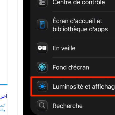
اخر 
والت