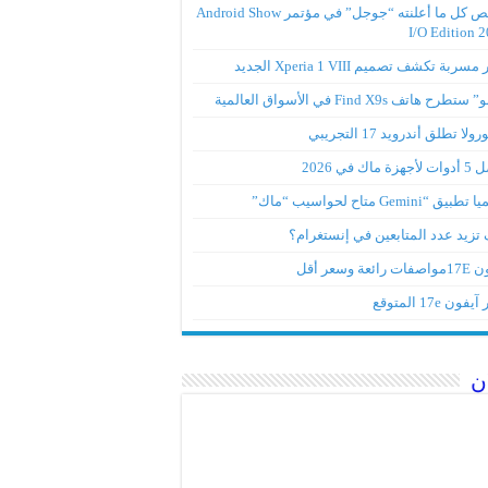
ملخص كل ما أعلنته “جوجل” في مؤتمر Android Show
I/O Edition 
ربة تكشف تصميم Xperia 1 VIII الجديد
تطرح هاتف Find X9s في الأسواق العالمية
لا تطلق أندرويد 17 التجريبي
ة ماك في 2026
ق “Gemini متاح لحواسيب “ماك”
تزيد عدد المتابعين في إنستغرام؟
رائعة وسعر أقل
ون 17e المتوقع
ن