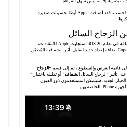
لحسن الحظ، لا يقتصر iOS 26.1 على هذا فحسب. فقد أضافت Apple أيضًا تحسينات صغيرة
رها.
ن الزجاج السائل
هذه إحدى الميزات الجديدة الرئيسية المُضافة في نظام iOS 26. استجابت Apple للانتقادات،
وقدّمت لك الآن خيارًا. قررت شركة Cupertino إضافة إعداد جديد لتقليل تأثير الشفافية المُطبّق
العرض والسطوع
، ثم إلى قسم
“الزجاج
 على تأثير “الزجاج السائل
الشفاف”
أو تقليله باختيار ”
ا الخيار الجديد، سيتمكن المستخدمون ذوو العيون
اصة بهم.