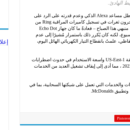
أبلغ مستخدمون على موقع Reddit عن تعطل مساعد Alexa الذكي وعدم قدرته على الرد على
الاستفسارات أو إكمال الطلبات، وواجه آخرون ثغرات في تسجيل كاميرات المراقبة Ring من
Amazon. حتى أن الانقطاع أدى إلى توقف منبهي هذا الصباح – فعادةً ما كان جهاز Echo Dot
أسبوع، لكنه كان يُكرر ذلك باستمرار مُشيرًا إلى عدم
إعلا
اظي، علمتُ بانقطاع التيار الكهربائي الهائل اليوم،
تسببت انقطاعات خدمات AWS في منطقة US-East-1 واسعة الاستخدام في حدوث اضطرابات
واسعة النطاق في أعوام 2020 و 2021 و 2023 ، مما أدى إلى إيقاف تشغيل العديد من الخدمات
د من المنصات والخدمات التي تعمل على شبكتها السحابية، بما في
Pinteres