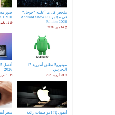
ملخص كل ما أعلنته “جوجل”
صور مس
في مؤتمر Android Show I/O
peria 1 VIII
Edition 2026
12 مايو، 2026
14 مايو، 2026
موتورولا تطلق أندرويد 17
أ
التجريبي
2026
20 أبريل، 2026
16 أبريل، 2026
آيفون 17Eمواصفات رائعة
سعر آيفون 17e ا