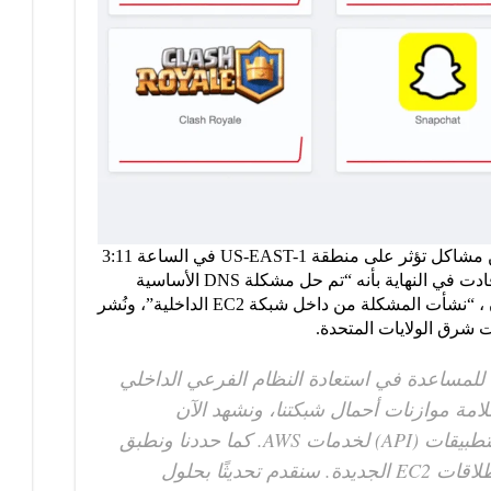
أبلغت لوحة معلومات AWS لأول مرة عن مشاكل تؤثر على منطقة US-EAST-1 في الساعة 3:11
صباحًا بتوقيت شرق الولايات المتحدة، وأفادت في النهاية بأنه “تم حل مشكلة DNS الأساسية
بالكامل”. ووفقًا لأحدث ملاحظات أمازون ، “نشأت المشكلة من داخل شبكة EC2 الداخلية”، ونُشر
للمساعدة في استعادة النظام الفرعي الداخلي
ة موازنات أحمال شبكتنا، ونشهد الآن
استعادة الاتصال وواجهة برمجة التطبيقات (API) لخدمات AWS. كما حددنا ونطبق
الخطوات التالية لتخفيف اختناق إطلاقات EC2 الجديدة. سنقدم تحديثًا بحلول