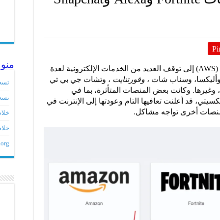
Pi
منو
أدى انقطاع كبير في خدمات أمازون ويب (AWS) إلى توقف العديد من الخدمات الإلكترونية لعدة
 وأليكسا، وسناب شات ،
وفورتنايت
، وتشات جي بي تي
تسج
، وغيرها. وكانت بعض المنصات المتأثرة، بما في
تسج
كسيتي، قد أعلنت تعافيها التام وعودتها إلى الإنترنت في
 منصات أخرى تواجه مشاكل.
خلاصات ed
خلاص
.org