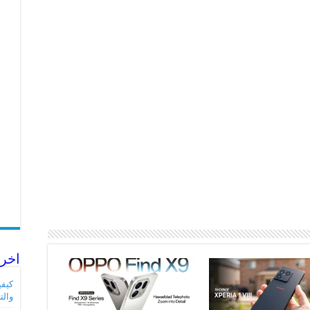
اخر 
والت