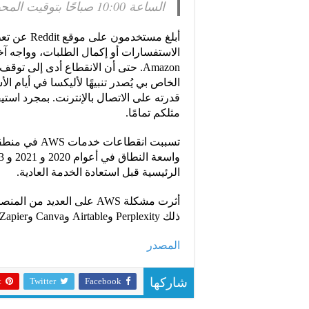
الساعة 10:00 صباحًا بتوقيت المحيط الهادئ.
الخاص بي يُصدر تنبيهًا لأليكسا في أيام ال
قدرته على الاتصال بالإنترنت. بمجرد استيق
مثلكم تمامًا.
الرئيسية قبل استعادة الخدمة العادية.
أثرت مشكلة AWS على العدي
ذلك Perplexity وAirtable وCanva وZapier وتطبيق McDonalds.
المصدر
t
Twitter
Facebook
شاركها