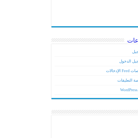
عات
يل
يل الدخول
Fe الإدخالات
ة التعليقات
WordPress