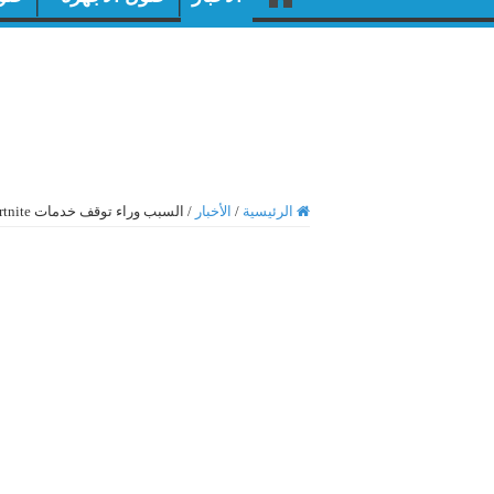
الرئيسية
/
الأخبار
/
السبب وراء توقف خدمات Fortnite وAlexa وSnapchat وغيرها