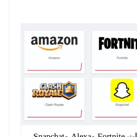
السبب وراء توقف خدمات Fortnite وAlexa وSnapchat