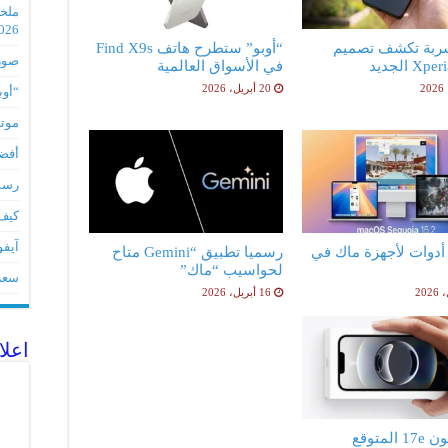
2026
ربة تكشف تصميم
“أوبو” ستطرح هاتف Find X9s
صور مس
X الجديد
في الأسواق العالمية
20 أبريل، 2026
“أوبو” س
موتورو
أفضل 5 أدوات لأجهز
رسميا تطبي
كيف 
آيفون 17Eمواصفات 
فضل 5 أدوات لأجهزة ماك في
رسميا تطبيق “Gemini متاح
لحواسيب “ماك”
سعر آيف
16 أبريل، 2026
اعلا
لمتوقع