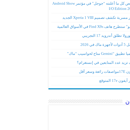
ملخص كل ما أعلنته “جوجل” في مؤتمر Android Show
I/O Edition 
ربة تكشف تصميم Xperia 1 VIII الجديد
تطرح هاتف Find X9s في الأسواق العالمية
لا تطلق أندرويد 17 التجريبي
ة ماك في 2026
ق “Gemini متاح لحواسيب “ماك”
تزيد عدد المتابعين في إنستغرام؟
رائعة وسعر أقل
ون 17e المتوقع
ن