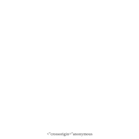
crossorigin="anonymous">