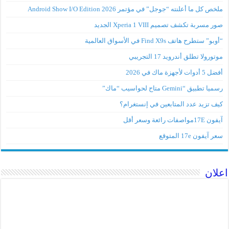
ملخص كل ما أعلنته “جوجل” في مؤتمر Android Show I/O Edition 2026
صور مسربة تكشف تصميم Xperia 1 VIII الجديد
“أوبو” ستطرح هاتف Find X9s في الأسواق العالمية
موتورولا تطلق أندرويد 17 التجريبي
أفضل 5 أدوات لأجهزة ماك في 2026
رسميا تطبيق “Gemini متاح لحواسيب “ماك”
كيف تزيد عدد المتابعين في إنستغرام؟
آيفون 17Eمواصفات رائعة وسعر أقل
سعر آيفون 17e المتوقع
اعلان