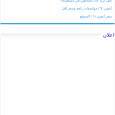
كيف تزيد عدد المتابعين في إنستغرام؟
آيفون 17Eمواصفات رائعة وسعر أقل
سعر آيفون 17e المتوقع
اعلان