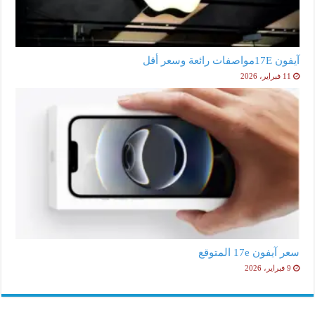
آيفون 17Eمواصفات رائعة وسعر أقل
11 فبراير، 2026
سعر آيفون 17e المتوقع
9 فبراير، 2026