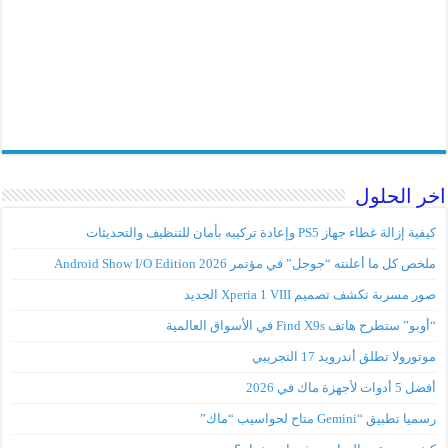
اخر الحلول
كيفية إزالة غطاء جهاز PS5 وإعادة تركيبه بأمان للتنظيف والتحديثات
ملخص كل ما أعلنته “جوجل” في مؤتمر Android Show I/O Edition 2026
صور مسربة تكشف تصميم Xperia 1 VIII الجديد
“أوبو” ستطرح هاتف Find X9s في الأسواق العالمية
موتورولا تطلق أندرويد 17 التجريبي
أفضل 5 أدوات لأجهزة ماك في 2026
رسميا تطبيق “Gemini متاح لحواسيب “ماك”