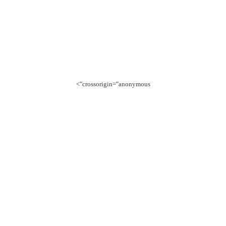
crossorigin="anonymous">