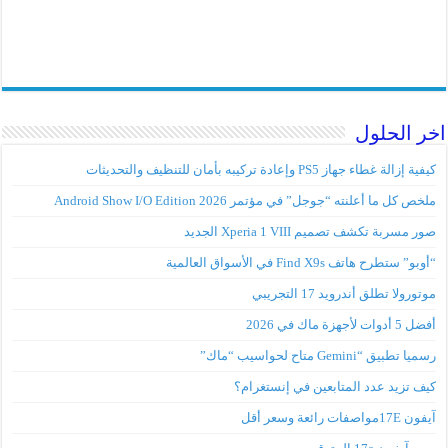
اخر الحلول
كيفية إزالة غطاء جهاز PS5 وإعادة تركيبه بأمان للتنظيف والتحديثات
ملخص كل ما أعلنته “جوجل” في مؤتمر Android Show I/O Edition 2026
صور مسربة تكشف تصميم Xperia 1 VIII الجديد
“أوبو” ستطرح هاتف Find X9s في الأسواق العالمية
موتورولا تطلق أندرويد 17 التجريبي
أفضل 5 أدوات لأجهزة ماك في 2026
رسميا تطبيق “Gemini متاح لحواسيب “ماك”
كيف تزيد عدد المتابعين في إنستغرام؟
آيفون 17Eمواصفات رائعة وسعر أقل