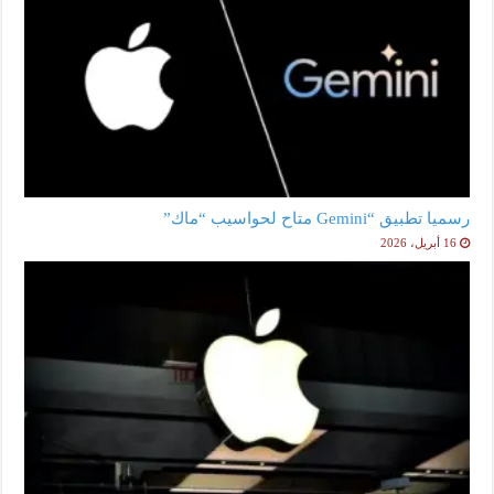
رسميا تطبيق “Gemini متاح لحواسيب “ماك”
16 أبريل، 2026