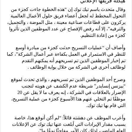
هيكلة فريقها الإعلاني
وقال متحدث باسم تيك توك إن “هذه الخطوة جاءت كجزء من
التحول المخطط له لجعل أعضاء فريق حلول الأعمال العالمية
يركزون على قطاعات صناعية معينة ، مثل الموضة ، والتجميل،
والترفيه”، إلا أنه رفض الإفصاح عن عدد الموظفين الذين تأثروا
كجزء من إعادة التنظيم.
وأضاف أن “عمليات التسريح حدثت كجزء من مبادرة أوسع
للنظر في الاستمرار في العمل بكفاءة عبر أعمال الشركة”، كما
تم إخبار الموظفين الذين تم تسريحهم أنه يمكنهم التقدم
لوظائف أخرى في الشركة من خلال بوابة الوظائف .
وصرح أحد الموظفين الذين تم تسريحهم ، والذي تحدث لموقع
“بيزنس إنسايدر” شريطة عدم الكشف عن هويته لتجنب
الإضرار بالعلاقات في الشركة ، إنه يعرف ما لا يقل عن 20
موظفًا تم التخلي عنهم هذا الأسبوع كجزء من عملية التسريح،
التي قام بها تيك توك.
وأعرب الموظف عن دهشته قائلاً: “لم أكن أتوقع هذا، خاصة
بسبب مقدار الإيرادات التي أبلغت عنها تيك توك عن الإعلانات
العام الماضي، لذلك كان الأمر مفاجئًا نوعًا ما”.