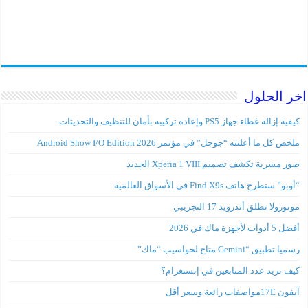
اخر الحلول
كيفية إزالة غطاء جهاز PS5 وإعادة تركيبه بأمان للتنظيف والتحديثات
ملخص كل ما أعلنته “جوجل” في مؤتمر Android Show I/O Edition 2026
صور مسربة تكشف تصميم Xperia 1 VIII الجديد
“أوبو” ستطرح هاتف Find X9s في الأسواق العالمية
موتورولا تطلق أندرويد 17 التجريبي
أفضل 5 أدوات لأجهزة ماك في 2026
رسميا تطبيق “Gemini متاح لحواسيب “ماك”
كيف تزيد عدد المتابعين في إنستغرام؟
آيفون 17Eمواصفات رائعة وسعر أقل