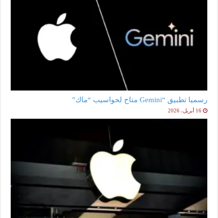
رسميا تطبيق “Gemini متاح لحواسيب “ماك”
16 أبريل، 2026