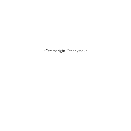
crossorigin="anonymous">