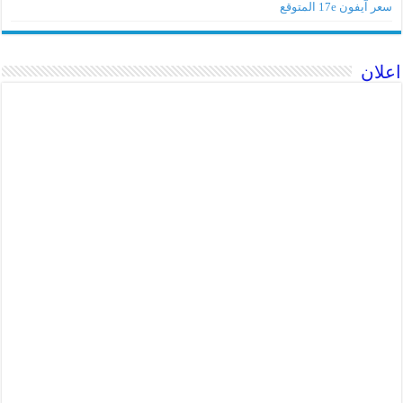
سعر آيفون 17e المتوقع
اعلان