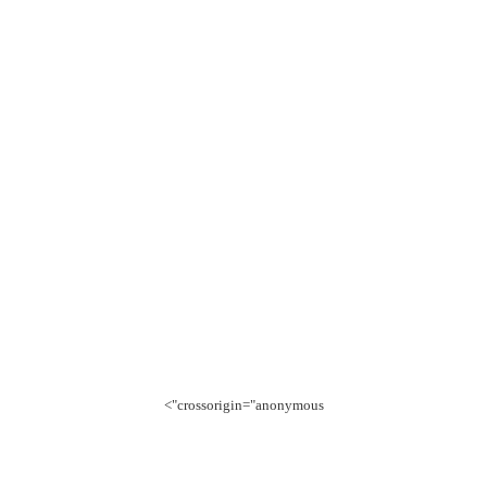
crossorigin="anonymous">