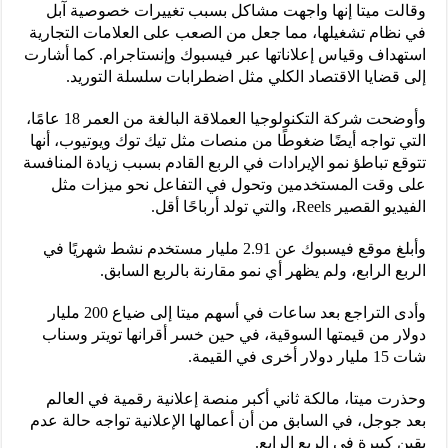
وقالت ميتا إنها واجهت مشاكل بسبب تغييرات خصوصية آبل
في نظام تشغيلها، مما جعل من الصعب على العلامات التجارية
استهداف وقياس إعلاناتها عبر فيسبوك وإنستاجرام. كما أشارت
إلى قضايا الاقتصاد الكلي مثل اضطرابات سلسلة التوريد.
وأوضحت شركة التكنولوجيا العملاقة البالغة من العمر 18 عامًا،
التي تواجه أيضًا ضغوطًا من منصات مثل تيك توك ويوتيوب، أنها
تتوقع تباطؤ نمو الإيرادات في الربع القادم بسبب زيادة المنافسة
على وقت المستخدمين وتحول في التفاعل نحو ميزات مثل
الفيديو القصير Reels، والتي تولد أرباحًا أقل.
وأبلغ موقع فيسبوك عن 2.91 مليار مستخدم نشط شهريًا في
الربع الرابع، ولم يظهر أي نمو مقارنة بالربع السابق.
وأدى التراجع بعد ساعات في أسهم ميتا إلى ضياع 200 مليار
دولار من قيمتها السوقية، في حين خسر أقرانها تويتر وسناب
شات 15 مليار دولار أخرى في القيمة.
وحذرت ميتا، مالكة ثاني أكبر منصة إعلانية رقمية في العالم
بعد جوجل، في السابق من أن أعمالها الإعلانية تواجه حالة عدم
يقين كبيرة في الربع الرابع.