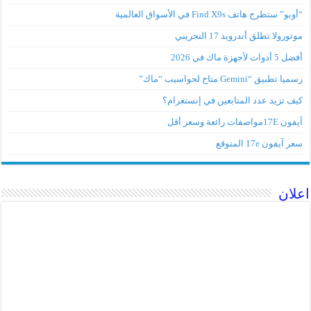
“أوبو” ستطرح هاتف Find X9s في الأسواق العالمية
موتورولا تطلق أندرويد 17 التجريبي
أفضل 5 أدوات لأجهزة ماك في 2026
رسميا تطبيق “Gemini متاح لحواسيب “ماك”
كيف تزيد عدد المتابعين في إنستغرام؟
آيفون 17Eمواصفات رائعة وسعر أقل
سعر آيفون 17e المتوقع
اعلان