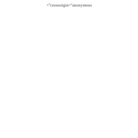
crossorigin="anonymous">