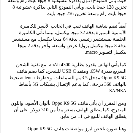
حيث يأتي النموذج الأول بذاكرة عشوائية 8 جيجا بايت رام وسعة
تخزين 128 جيجا بايت، ويأتي النموذج الثاني بذاكرة عشوائية 8
جيجا بايت رام وسعة تخزين 256 جيجا بايت.
أيضاً تضم شاشة الهاتف ثقب في الجانب الأيسر للكاميرة
الأمامية المميزة بدقة 32 ميجا بيكسل، بينما تأتي الكاميرة
الخلفية بمستشعر رئيسي بدقة 64 ميجا بيكسل. مع مستشعر
بدقة 8 ميجا بيكسل بزوايا عرض واسعة، وأخر بدقة 2 ميجا
بيكسل لتصوير macro.
كما يأتي الهاتف بقدرة بطارية 4300 mAh،. مع تقنية الشحن
السريع بقدرة 65W. ومنفذ USB C للشحن، كما يضم هاتف
Oppo K9 5G مدخل 3.5مم للسماعات. وخطوط antenna تحيط
بالهاتف 360 درجة،. كما يدعم الإتصال بشبكات 5G بأنماط
SA/NSA.
ومن المقرر أن يأتي هاتف Oppo K9 5G بألوان الأسود، واللون
المتدرج، كما ينطلق الهاتف بسعر يبدأ من 310 دولار، على أن
ينطلق الهاتف للبيع في 11 من مايو.
وهنا صورة تلخص ابرز مواصفات هاتف Oppo K9 5G