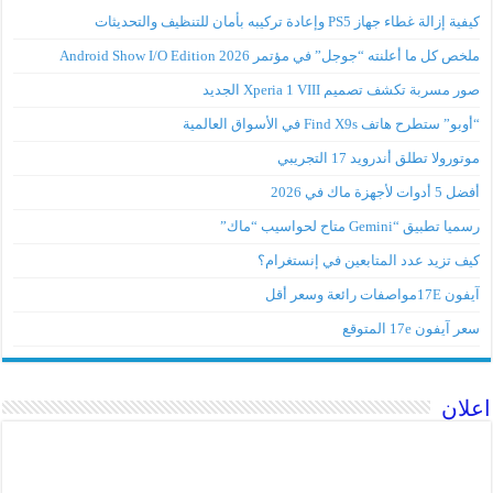
كيفية إزالة غطاء جهاز PS5 وإعادة تركيبه بأمان للتنظيف والتحديثات
ملخص كل ما أعلنته “جوجل” في مؤتمر Android Show I/O Edition 2026
صور مسربة تكشف تصميم Xperia 1 VIII الجديد
“أوبو” ستطرح هاتف Find X9s في الأسواق العالمية
موتورولا تطلق أندرويد 17 التجريبي
أفضل 5 أدوات لأجهزة ماك في 2026
رسميا تطبيق “Gemini متاح لحواسيب “ماك”
كيف تزيد عدد المتابعين في إنستغرام؟
آيفون 17Eمواصفات رائعة وسعر أقل
سعر آيفون 17e المتوقع
اعلان