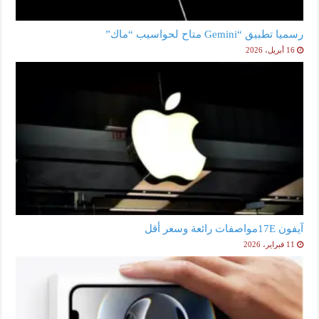
رسميا تطبيق “Gemini متاح لحواسيب “ماك”
16 أبريل، 2026
آيفون 17Eمواصفات رائعة وسعر أقل
11 فبراير، 2026