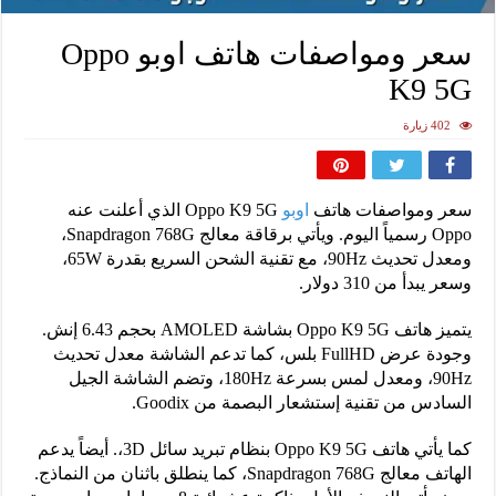
سعر ومواصفات هاتف اوبو Oppo
K9 5G
402 زيارة
سعر ومواصفات هاتف
اوبو
Oppo K9 5G الذي أعلنت عنه
Oppo رسمياً اليوم. ويأتي برقاقة معالج Snapdragon 768G،
ومعدل تحديث 90Hz، مع تقنية الشحن السريع بقدرة 65W،
وسعر يبدأ من 310 دولار.
يتميز هاتف Oppo K9 5G بشاشة AMOLED بحجم 6.43 إنش.
وجودة عرض FullHD بلس، كما تدعم الشاشة معدل تحديث
90Hz، ومعدل لمس بسرعة 180Hz، وتضم الشاشة الجيل
السادس من تقنية إستشعار البصمة من Goodix.
كما يأتي هاتف Oppo K9 5G بنظام تبريد سائل 3D،. أيضاً يدعم
الهاتف معالج Snapdragon 768G، كما ينطلق باثنان من النماذج.