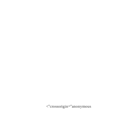
crossorigin="anonymous">