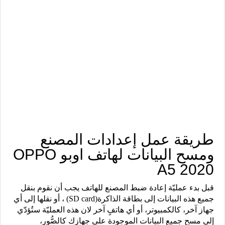
طريقة عمل إعدادات المصنع
ومسح البيانات لهاتف اوبو OPPO
A5 2020
قبل بدء عمليّة إعادة ضبط المصنع للهاتف يجب أن نقوم بنقل
جميع ‏هذه البيانات إلى بطاقة الذاكرة‎ (SD card)‎، ‏أو ‏نقلها ‏إلى ‏أي
‏جهاز آخر، ‏كالكمبيوتر، أو أي هاتفٍ آخر لان هذه العمليّة ستُؤدّي
إلى مسح جميع ‏البيانات ‏الموجودة ‏على ‏جهازك ‏كالصُّور،