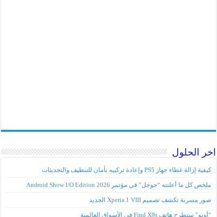
اخر الحلول
كيفية إزالة غطاء جهاز PS5 وإعادة تركيبه بأمان للتنظيف والتحديثات
ملخص كل ما أعلنته “جوجل” في مؤتمر Android Show I/O Edition 2026
صور مسربة تكشف تصميم Xperia 1 VIII الجديد
“أوبو” ستطرح هاتف Find X9s في الأسواق العالمية