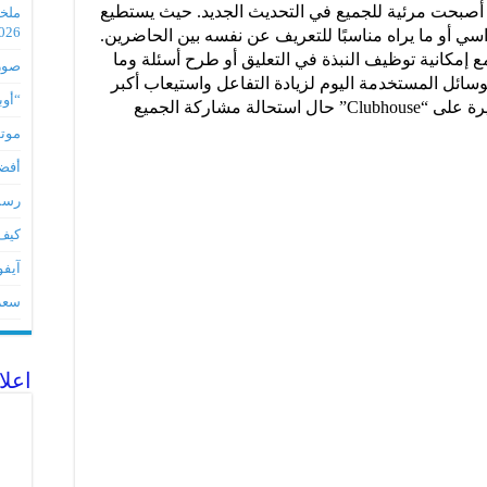
 أصبحت مرئية للجميع في التحديث الجديد. حيث يستطيع
2026
ي أو ما يراه مناسبًا للتعريف عن نفسه بين الحاضرين.
 إمكانية توظيف النبذة في التعليق أو طرح أسئلة وما
صور مس
سائل المستخدمة اليوم لزيادة التفاعل واستيعاب أكبر
“أوبو” س
قدر ممكن من المشاركة في الغرف الكبيرة على “Clubhouse” حال استحالة مشاركة الجميع
موتورو
أفضل 5 أدوات لأجهز
رسميا تطبي
كيف 
آيفون 17Eمواصفات 
سعر آيف
اعلا