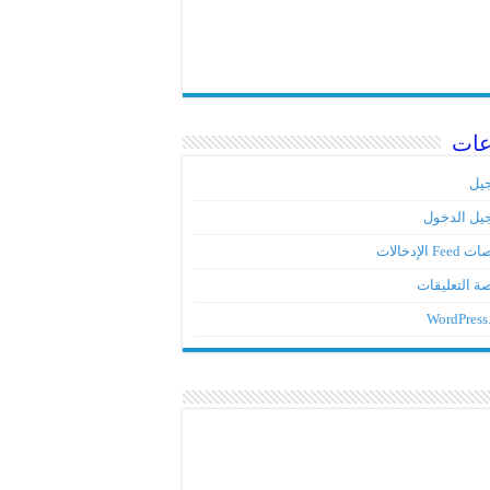
عات
يل
يل الدخول
Fe الإدخالات
ة التعليقات
WordPress