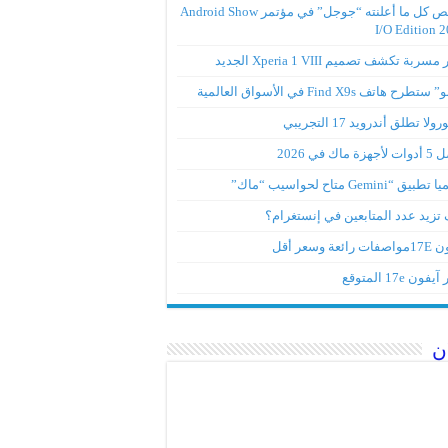
ملخص كل ما أعلنته “جوجل” في مؤتمر Android Show
I/O Edition 
ربة تكشف تصميم Xperia 1 VIII الجديد
تطرح هاتف Find X9s في الأسواق العالمية
لا تطلق أندرويد 17 التجريبي
ة ماك في 2026
ق “Gemini متاح لحواسيب “ماك”
تزيد عدد المتابعين في إنستغرام؟
رائعة وسعر أقل
ون 17e المتوقع
ن