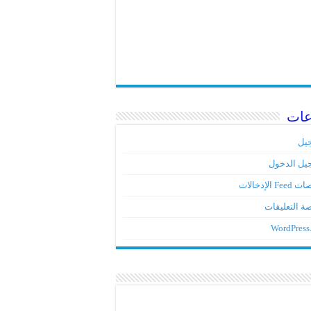
عات
يل
يل الدخول
Fe الإدخالات
ة التعليقات
WordPress