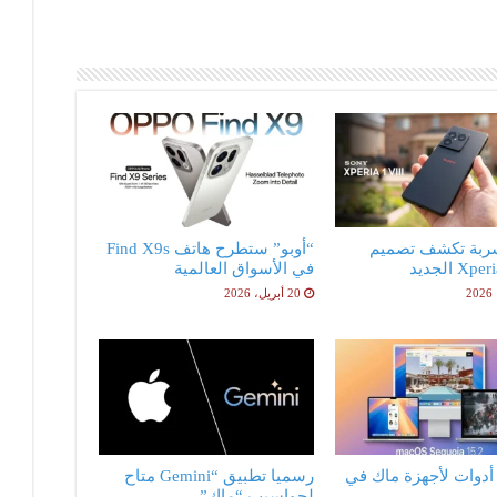
ربة تكشف تصميم
“أوبو” ستطرح هاتف Find X9s
X الجديد
في الأسواق العالمية
20 أبريل، 2026
فضل 5 أدوات لأجهزة ماك في
رسميا تطبيق “Gemini متاح
لحواسيب “ماك”