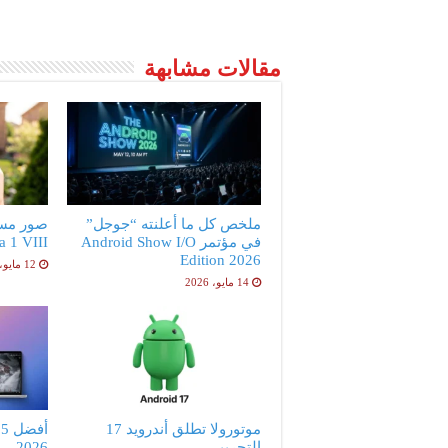
مقالات مشابهة
ملخص كل ما أعلنته “جوجل”
صور مس
في مؤتمر Android Show I/O
peria 1 VIII
Edition 2026
12 مايو، 2026
14 مايو، 2026
موتورولا تطلق أندرويد 17
أ
التجريبي
2026