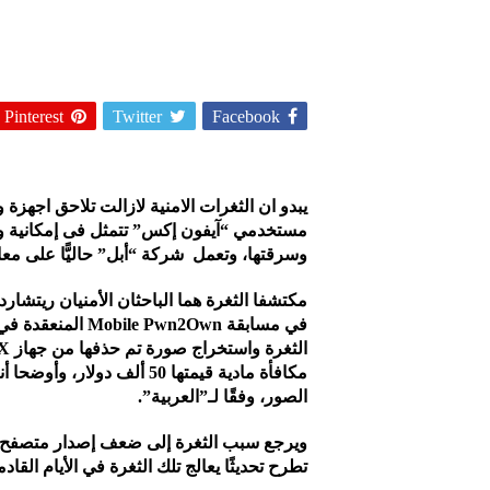
Pinterest
Twitter
Facebook
يبدو ان الثغرات الامنية لازالت تلاحق اجهزة 
مستخدمي “آيفون إكس” تتمثل فى إمكانية وص
وسرقتها، وتعمل شركة “أبل” حاليًّا على معال
مكتشفا الثغرة هما الباحثان الأمنيان ريتشارد
في مسابقة Pwn2Own
مكافأة مادية قيمتها 50 ألف
الصور، وفقًا لـ”العربية”.
ويرجع سبب الثغرة إلى ضعف إصدار متصفح ال
تطرح تحديثًا يعالج تلك الثغرة في الأيام القادم