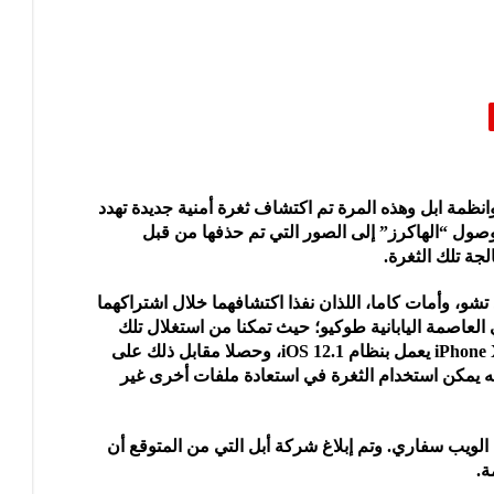
وانظمة ابل وهذه المرة تم اكتشاف ثغرة أمنية جديدة تهدد
ول “الهاكرز” إلى الصور التي تم حذفها من قبل
جة تلك الثغرة.
 تشو، وأمات كاما، اللذان نفذا اكتشافهما خلال اشتراكهما
Mobile  المنعقدة في العاصمة اليابانية طوكيو؛ حيث تمكنا من استغلال تلك
الثغرة واستخراج صورة تم حذفها من جهاز iPhone X يعمل بنظام iOS 12.1، وحصلا مقابل ذلك على
 دولار، وأوضحا أنه يمكن استخدام الثغرة في استعادة ملفات أخرى غير
ويب سفاري. وتم إبلاغ شركة أبل التي من المتوقع أن
ة.