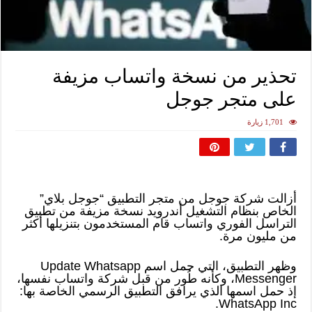
تحذير من نسخة واتساب مزيفة
على متجر جوجل
1,701 زيارة
أزالت شركة جوجل من متجر التطبيق “جوجل بلاي”
الخاص بنظام التشغيل أندرويد نسخة مزيفة من تطبيق
التراسل الفوري واتساب قام المستخدمون بتنزيلها أكثر
من مليون مرة.
وظهر التطبيق، التي حمل اسم Update Whatsapp
Messenger، وكأنه طُور من قبل شركة واتساب نفسها،
إذ حمل اسمها الذي يرافق التطبيق الرسمي الخاصة بها:
WhatsApp Inc.