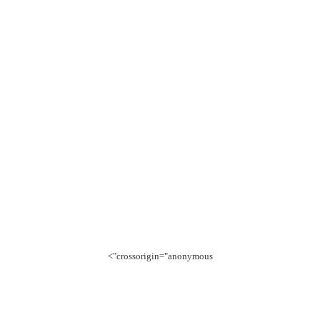
crossorigin="anonymous">