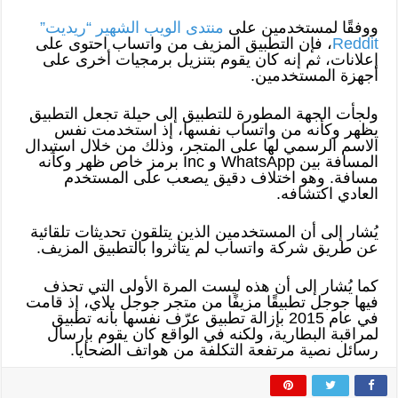
ووفقًا لمستخدمين على
منتدى الويب الشهير “ريديت”
Reddit
، فإن التطبيق المزيف من واتساب احتوى على
إعلانات، ثم إنه كان يقوم بتنزيل برمجيات أخرى على
أجهزة المستخدمين.
ولجأت الجهة المطورة للتطبيق إلى حيلة تجعل التطبيق
يظهر وكأنه من واتساب نفسها، إذ استخدمت نفس
الاسم الرسمي لها على المتجر، وذلك من خلال استبدال
المسافة بين WhatsApp و Inc برمز خاص ظهر وكأنه
مسافة. وهو اختلاف دقيق يصعب على المستخدم
العادي اكتشافه.
يُشار إلى أن المستخدمين الذين يتلقون تحديثات تلقائية
عن طريق شركة واتساب لم يتأثروا بالتطبيق المزيف.
كما يُشار إلى أن هذه ليست المرة الأولى التي تحذف
فيها جوجل تطبيقًا مزيفًا من متجر جوجل بلاي، إذ قامت
في عام 2015 بإزالة تطبيق عرّف نفسها بأنه تطبيق
لمراقبة البطارية، ولكنه في الواقع كان يقوم بإرسال
رسائل نصية مرتفعة التكلفة من هواتف الضحايا.