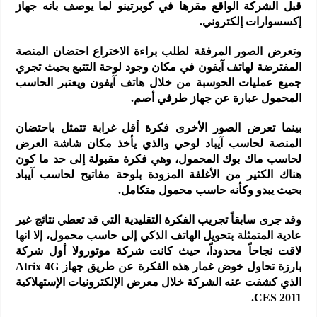
قبل الشركة الواقع مقرها في كوبرتينو لما يوصف بانه جهاز
إكسسوارات إلكتروني.
وتعرض الصور المرفقة لطلب براءة الاختراع احتضان المنصة
المفترضة لهاتف آيفون في مكان وجود لوحة التتبع بحيث تجري
جميع عمليات الحوسبة من خلال هاتف آيفون ويعتبر الحاسب
المحمول عبارة عن جهاز طرفي أصم.
بينما تعرض الصور الأخرى فكرة أقل غرابة تتمثل باحتضان
المنصة لحاسب آيباد لوحي والذي يأخذ مكان شاشة العرض
لحاسب ماك بوك المحمول، وهي فكرة مقبولة إلى حد ما كون
هناك الكثير من الأغلفة المزودة بلوحة مفاتيح لحاسب آيباد
بحيث يبدو وكأنه حاسب محمول متكامل.
وقد جرى سابقاً تجريب الفكرة التقليدية التي قد تعطي نتائج غير
عادية المتمثلة بتحويل الهاتف الذكي إلى حاسب محمول، إلا انها
لاقت نجاحاً محدوداً، حيث كانت شركة موتورولا أول شركة
بارزة تحاول خوض غمار هذه الفكرة عن طريق جهاز Atrix 4G
الذي كشفت عنه الشركة خلال معرض الإلكترونيات الإستهلاكية
CES 2011.