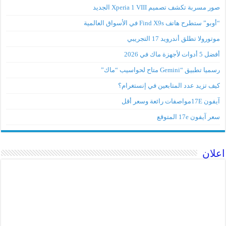
صور مسربة تكشف تصميم Xperia 1 VIII الجديد
“أوبو” ستطرح هاتف Find X9s في الأسواق العالمية
موتورولا تطلق أندرويد 17 التجريبي
أفضل 5 أدوات لأجهزة ماك في 2026
رسميا تطبيق “Gemini متاح لحواسيب “ماك”
كيف تزيد عدد المتابعين في إنستغرام؟
آيفون 17Eمواصفات رائعة وسعر أقل
سعر آيفون 17e المتوقع
اعلان