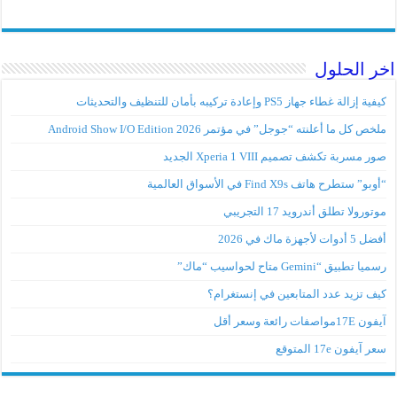
اخر الحلول
كيفية إزالة غطاء جهاز PS5 وإعادة تركيبه بأمان للتنظيف والتحديثات
ملخص كل ما أعلنته “جوجل” في مؤتمر Android Show I/O Edition 2026
صور مسربة تكشف تصميم Xperia 1 VIII الجديد
“أوبو” ستطرح هاتف Find X9s في الأسواق العالمية
موتورولا تطلق أندرويد 17 التجريبي
أفضل 5 أدوات لأجهزة ماك في 2026
رسميا تطبيق “Gemini متاح لحواسيب “ماك”
كيف تزيد عدد المتابعين في إنستغرام؟
آيفون 17Eمواصفات رائعة وسعر أقل
سعر آيفون 17e المتوقع