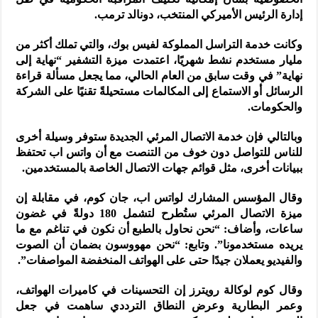
إدارة الرئيس الأميركي المنتخب، دونالد ترمب.
وكانت خدمة التراسل المملوكة لفيس بوك، والتي تملك أكثر من
مليار مستخدم نشط شهريًا، اعتمدت ميزة التشفير “نهاية إلى
نهاية” في وقت سابق من العام الحالي، مما يجعل مسألة قراءة
الرسائل أو الاستماع إلى المكالمات مستحيلةً تقنيًا على الشركة
والحكومات.
وبالتالي فإن خدمة الاتصال المرئي الجديدة ستوفر وسيلة أخرى
للناس للتواصل دون خوف من التنصت مع أن واتس اب تحتفظ
ببيانات أخرى، مثل قوائم جهات الاتصال الخاصة بالمستخدمين.
وقال المؤسس المشارك لواتس اب، جان كوم، في مقابلة إن
ميزة الاتصال المرئي ستُطرح لتشمل 180 دولةً في غضون
ساعات، وأضاف: “نحن نحاول بالطبع أن نكون في تناغم مع ما
يريده مستخدمونا”. وتابع: “نحن مهووسون بضمان أن الصوت
والفيديو يعملان جيدًا حتى على الهواتف المنخفضة المواصفات”.
وقال كوم لوكالة رويترز إن التحسينات في كاميرات الهواتف،
وعمر البطارية وعرض النطاق الترددي ساهمت في جعل