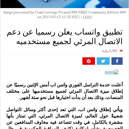
Image processed by CodeCarvings Piczard ### FREE Community Edition ###
on 2015-03-15 12:35:05Z | | Lÿÿÿÿ
تطبيق واتساب يعلن رسميا عن دعم
الاتصال المرئي لجميع مستخدميه
5,562 زيارة
أعلنت خدمة التراسل الفوري واتس اب أمس الإثنين رسميًا عن
إطلاق ميزة الاتصال المرئي لجميع مستخدميها على مختلف
المنصات، وذلك بعد أن بدأت اختبارها قبل نحو ستة أشهر.
ويأتي إطلاق واتس اب، التي تعد إحدى أكثر وسائل التواصل
شعبيةً حول العالم، لميزة الاتصال المرئي، التي تمتاز بأنها
مشفرة بالكامل، في وقت تتصاعد فيه مخاوف المدافعين عن
الخصوصية بشأن إمكانية تكثيف المراقبة الحكومية في ظل