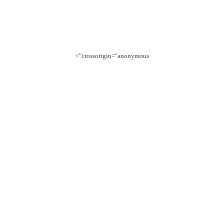
crossorigin="anonymous">