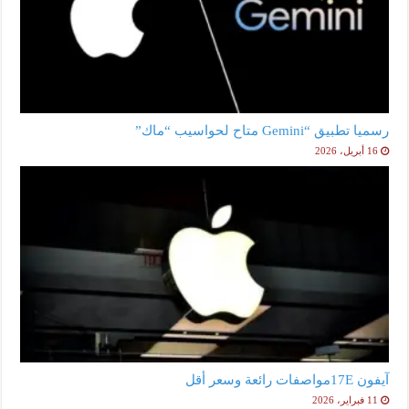
رسميا تطبيق “Gemini متاح لحواسيب “ماك”
16 أبريل، 2026
آيفون 17Eمواصفات رائعة وسعر أقل
11 فبراير، 2026