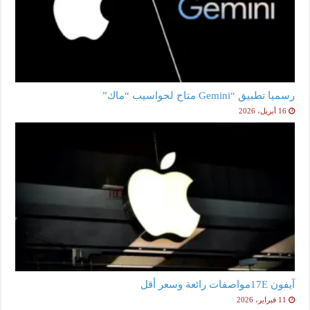
رسميا تطبيق “Gemini متاح لحواسيب “ماك”
16 أبريل، 2026
آيفون 17Eمواصفات رائعة وسعر أقل
11 فبراير، 2026