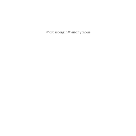
crossorigin="anonymous">