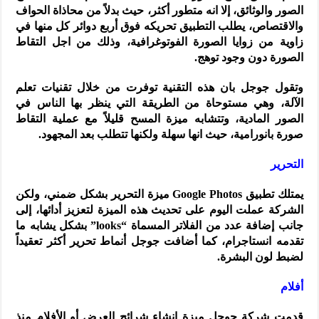
الصور والوثائق، إلا انه متطور أكثر، حيث بدلاً من محاذاة الحواف
والاقتصاص، يطلب التطبيق تحريكه فوق أربع دوائر كل منها في
زاوية من زوايا الصورة الفوتوغرافية، وذلك من اجل التقاط
الصورة دون وجود توهج.
وتقول جوجل بان هذه التقنية توفرت من خلال تقنيات تعلم
الآلة، وهي مستوحاة من الطريقة التي ينظر بها الناس في
الصور المادية، وتتشابه ميزة المسح قليلاً مع عملية التقاط
صورة بانورامية، حيث انها سهلة ولكنها تتطلب بعد المجهود.
التحرير
يمتلك تطبيق Google Photos ميزة التحرير بشكل ضمني، ولكن
الشركة عملت اليوم على تحديث هذه الميزة لتعزيز أدائها، إلى
جانب إضافة عدد من الفلاتر المسماة “looks” بشكل يشابه ما
تقدمه انستاجرام، كما أضافت جوجل أنماط تحرير أكثر تعقيداً
لضبط لون البشرة.
أفلام
قدمت شركة جوجل ميزة إنشاء شرائح العرض أو الأفلام منذ