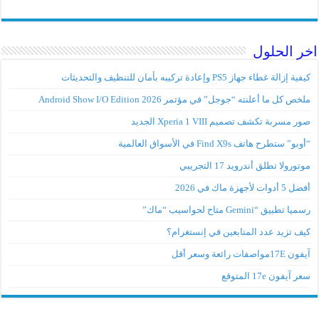
اخر الحلول
كيفية إزالة غطاء جهاز PS5 وإعادة تركيبه بأمان للتنظيف والتحديثات
ملخص كل ما أعلنته “جوجل” في مؤتمر Android Show I/O Edition 2026
صور مسربة تكشف تصميم Xperia 1 VIII الجديد
“أوبو” ستطرح هاتف Find X9s في الأسواق العالمية
موتورولا تطلق أندرويد 17 التجريبي
أفضل 5 أدوات لأجهزة ماك في 2026
رسميا تطبيق “Gemini متاح لحواسيب “ماك”
كيف تزيد عدد المتابعين في إنستغرام؟
آيفون 17Eمواصفات رائعة وسعر أقل
سعر آيفون 17e المتوقع