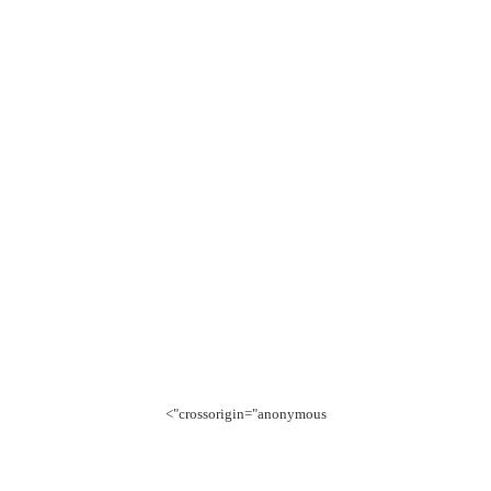
crossorigin="anonymous">