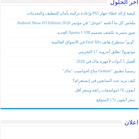
اخر الحلول
كيفية إزالة غطاء جهاز PS5 وإعادة تركيبه بأمان للتنظيف والتحديثات
ملخص كل ما أعلنته “جوجل” في مؤتمر Android Show I/O Edition 2026
صور مسربة تكشف تصميم Xperia 1 VIII الجديد
“أوبو” ستطرح هاتف Find X9s في الأسواق العالمية
موتورولا تطلق أندرويد 17 التجريبي
أفضل 5 أدوات لأجهزة ماك في 2026
رسميا تطبيق “Gemini متاح لحواسيب “ماك”
كيف تزيد عدد المتابعين في إنستغرام؟
آيفون 17Eمواصفات رائعة وسعر أقل
سعر آيفون 17e المتوقع
اعلان