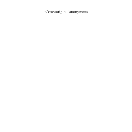
crossorigin="anonymous">