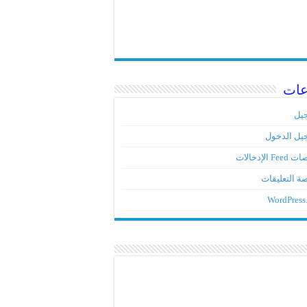
عات
يل
يل الدخول
Fe الإدخالات
ة التعليقات
WordPress