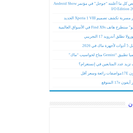
ملخص كل ما أعلنته “جوجل” في مؤتمر Android Show
I/O Edition 
ربة تكشف تصميم Xperia 1 VIII الجديد
تطرح هاتف Find X9s في الأسواق العالمية
لا تطلق أندرويد 17 التجريبي
ة ماك في 2026
ق “Gemini متاح لحواسيب “ماك”
تزيد عدد المتابعين في إنستغرام؟
رائعة وسعر أقل
ون 17e المتوقع
ن