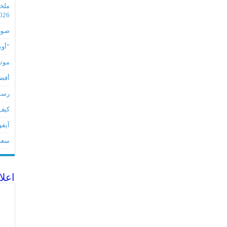
2026
صور مس
“أوبو” س
موتورو
أفضل 5 أدوات لأجهز
رسميا تطبي
كيف 
آيفون 17Eمواصفات 
سعر آيف
اعلا