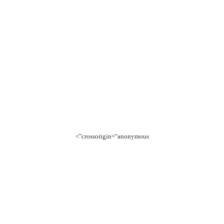
crossorigin="anonymous">