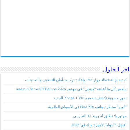
اخر الحلول
كيفية إزالة غطاء جهاز PS5 وإعادة تركيبه بأمان للتنظيف والتحديثات
ملخص كل ما أعلنته “جوجل” في مؤتمر Android Show I/O Edition 2026
صور مسربة تكشف تصميم Xperia 1 VIII الجديد
“أوبو” ستطرح هاتف Find X9s في الأسواق العالمية
موتورولا تطلق أندرويد 17 التجريبي
أفضل 5 أدوات لأجهزة ماك في 2026