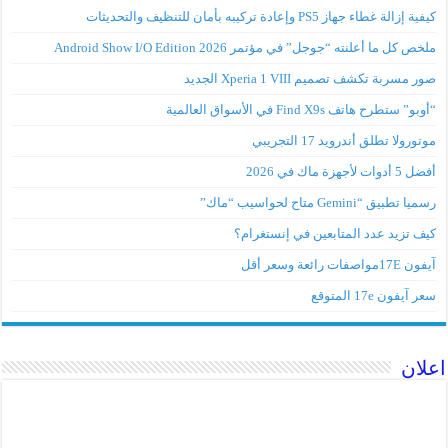
كيفية إزالة غطاء جهاز PS5 وإعادة تركيبه بأمان للتنظيف والتحديثات
ملخص كل ما أعلنته “جوجل” في مؤتمر Android Show I/O Edition 2026
صور مسربة تكشف تصميم Xperia 1 VIII الجديد
“أوبو” ستطرح هاتف Find X9s في الأسواق العالمية
موتورولا تطلق أندرويد 17 التجريبي
أفضل 5 أدوات لأجهزة ماك في 2026
رسميا تطبيق “Gemini متاح لحواسيب “ماك”
كيف تزيد عدد المتابعين في إنستغرام؟
آيفون 17Eمواصفات رائعة وسعر أقل
سعر آيفون 17e المتوقع
اعلان