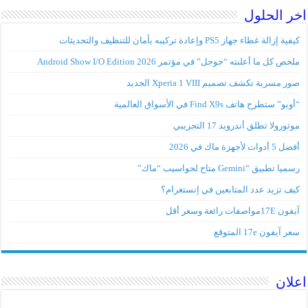
اخر الحلول
كيفية إزالة غطاء جهاز PS5 وإعادة تركيبه بأمان للتنظيف والتحديثات
ملخص كل ما أعلنته “جوجل” في مؤتمر Android Show I/O Edition 2026
صور مسربة تكشف تصميم Xperia 1 VIII الجديد
“أوبو” ستطرح هاتف Find X9s في الأسواق العالمية
موتورولا تطلق أندرويد 17 التجريبي
أفضل 5 أدوات لأجهزة ماك في 2026
رسميا تطبيق “Gemini متاح لحواسيب “ماك”
كيف تزيد عدد المتابعين في إنستغرام؟
آيفون 17Eمواصفات رائعة وسعر أقل
سعر آيفون 17e المتوقع
اعلان