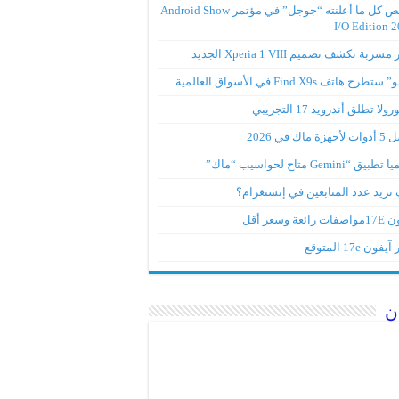
ملخص كل ما أعلنته “جوجل” في مؤتمر Android Show
I/O Edition 
ربة تكشف تصميم Xperia 1 VIII الجديد
تطرح هاتف Find X9s في الأسواق العالمية
لا تطلق أندرويد 17 التجريبي
ة ماك في 2026
ق “Gemini متاح لحواسيب “ماك”
تزيد عدد المتابعين في إنستغرام؟
رائعة وسعر أقل
ون 17e المتوقع
ن