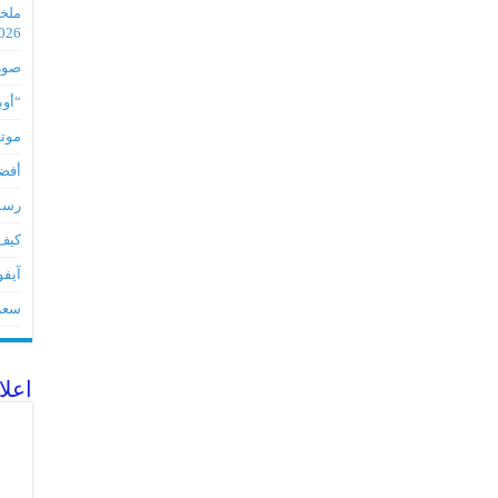
2026
صور مس
“أوبو” س
موتورو
أفضل 5 أدوات لأجهز
رسميا تطبي
كيف 
آيفون 17Eمواصفات 
سعر آيف
اعلا