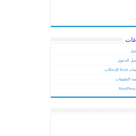
عات
يل
يل الدخول
Fe الإدخالات
ة التعليقات
WordPress