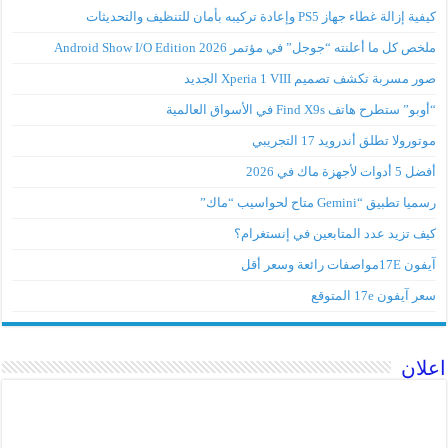
كيفية إزالة غطاء جهاز PS5 وإعادة تركيبه بأمان للتنظيف والتحديثات
ملخص كل ما أعلنته “جوجل” في مؤتمر Android Show I/O Edition 2026
صور مسربة تكشف تصميم Xperia 1 VIII الجديد
“أوبو” ستطرح هاتف Find X9s في الأسواق العالمية
موتورولا تطلق أندرويد 17 التجريبي
أفضل 5 أدوات لأجهزة ماك في 2026
رسميا تطبيق “Gemini متاح لحواسيب “ماك”
كيف تزيد عدد المتابعين في إنستغرام؟
آيفون 17Eمواصفات رائعة وسعر أقل
سعر آيفون 17e المتوقع
اعلان