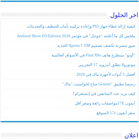
اخر الحلول
كيفية إزالة غطاء جهاز PS5 وإعادة تركيبه بأمان للتنظيف والتحديثات
ملخص كل ما أعلنته “جوجل” في مؤتمر Android Show I/O Edition 2026
صور مسربة تكشف تصميم Xperia 1 VIII الجديد
“أوبو” ستطرح هاتف Find X9s في الأسواق العالمية
موتورولا تطلق أندرويد 17 التجريبي
أفضل 5 أدوات لأجهزة ماك في 2026
رسميا تطبيق “Gemini متاح لحواسيب “ماك”
كيف تزيد عدد المتابعين في إنستغرام؟
آيفون 17Eمواصفات رائعة وسعر أقل
سعر آيفون 17e المتوقع
اعلان