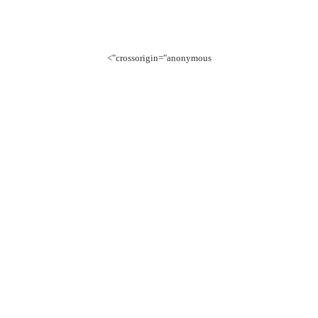
crossorigin="anonymous">