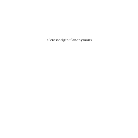
crossorigin="anonymous">