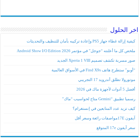
اخر الحلول
كيفية إزالة غطاء جهاز PS5 وإعادة تركيبه بأمان للتنظيف والتحديثات
ملخص كل ما أعلنته “جوجل” في مؤتمر Android Show I/O Edition 2026
صور مسربة تكشف تصميم Xperia 1 VIII الجديد
“أوبو” ستطرح هاتف Find X9s في الأسواق العالمية
موتورولا تطلق أندرويد 17 التجريبي
أفضل 5 أدوات لأجهزة ماك في 2026
رسميا تطبيق “Gemini متاح لحواسيب “ماك”
كيف تزيد عدد المتابعين في إنستغرام؟
آيفون 17Eمواصفات رائعة وسعر أقل
سعر آيفون 17e المتوقع