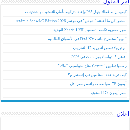
اخر الحلول
كيفية إزالة غطاء جهاز PS5 وإعادة تركيبه بأمان للتنظيف والتحديثات
ملخص كل ما أعلنته “جوجل” في مؤتمر Android Show I/O Edition 2026
صور مسربة تكشف تصميم Xperia 1 VIII الجديد
“أوبو” ستطرح هاتف Find X9s في الأسواق العالمية
موتورولا تطلق أندرويد 17 التجريبي
أفضل 5 أدوات لأجهزة ماك في 2026
رسميا تطبيق “Gemini متاح لحواسيب “ماك”
كيف تزيد عدد المتابعين في إنستغرام؟
آيفون 17Eمواصفات رائعة وسعر أقل
سعر آيفون 17e المتوقع
اعلان