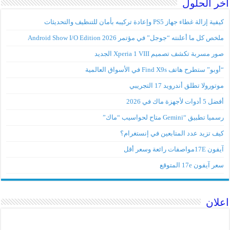
اخر الحلول
كيفية إزالة غطاء جهاز PS5 وإعادة تركيبه بأمان للتنظيف والتحديثات
ملخص كل ما أعلنته “جوجل” في مؤتمر Android Show I/O Edition 2026
صور مسربة تكشف تصميم Xperia 1 VIII الجديد
“أوبو” ستطرح هاتف Find X9s في الأسواق العالمية
موتورولا تطلق أندرويد 17 التجريبي
أفضل 5 أدوات لأجهزة ماك في 2026
رسميا تطبيق “Gemini متاح لحواسيب “ماك”
كيف تزيد عدد المتابعين في إنستغرام؟
آيفون 17Eمواصفات رائعة وسعر أقل
سعر آيفون 17e المتوقع
اعلان