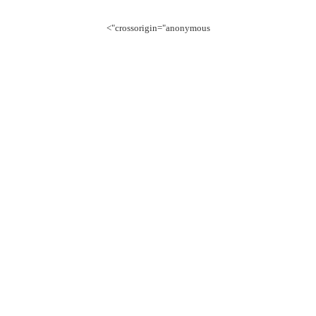
crossorigin="anonymous">