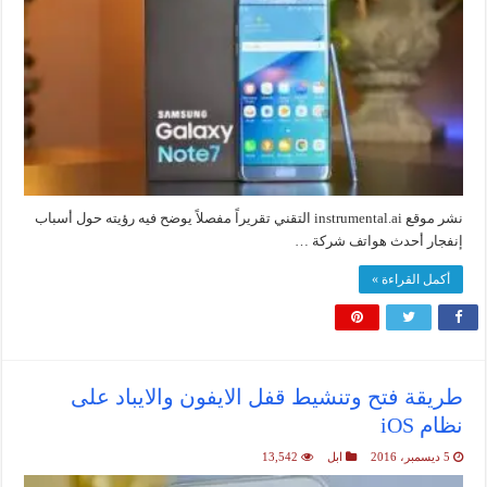
نشر موقع instrumental.ai التقني تقريراً مفصلاً يوضح فيه رؤيته حول أسباب
إنفجار أحدث هواتف شركة …
أكمل القراءة »
طريقة فتح وتنشيط قفل الايفون والايباد على
نظام iOS
5 ديسمبر، 2016
ابل
13,542