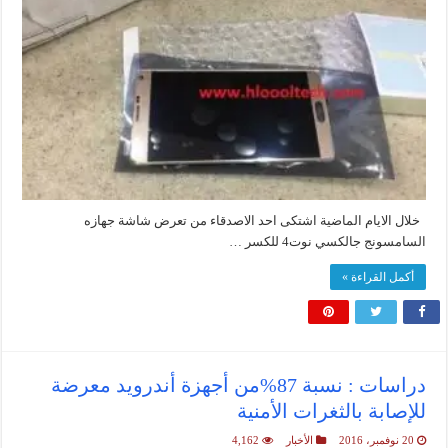
خلال الايام الماضية اشتكى احد الاصدقاء من تعرض شاشة جهازه
السامسونج جالكسي نوت4 للكسر …
أكمل القراءة »
دراسات : نسبة 87%من أجهزة أندرويد معرضة
للإصابة بالثغرات الأمنية
20 نوفمبر، 2016
الأخبار
4,162