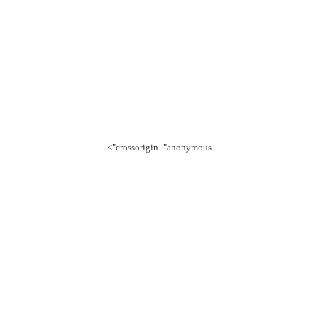
crossorigin="anonymous">