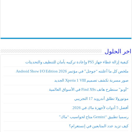
اخر الحلول
كيفية إزالة غطاء جهاز PS5 وإعادة تركيبه بأمان للتنظيف والتحديثات
ملخص كل ما أعلنته “جوجل” في مؤتمر Android Show I/O Edition 2026
صور مسربة تكشف تصميم Xperia 1 VIII الجديد
“أوبو” ستطرح هاتف Find X9s في الأسواق العالمية
موتورولا تطلق أندرويد 17 التجريبي
أفضل 5 أدوات لأجهزة ماك في 2026
رسميا تطبيق “Gemini متاح لحواسيب “ماك”
كيف تزيد عدد المتابعين في إنستغرام؟