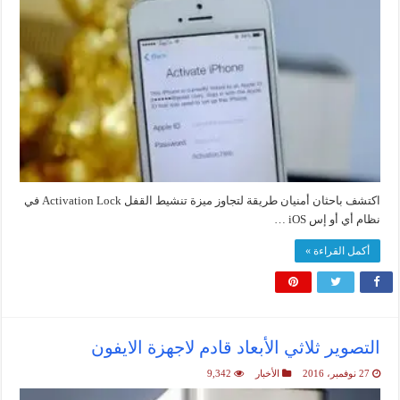
اكتشف باحثان أمنيان طريقة لتجاوز ميزة تنشيط القفل Activation Lock في
نظام أي أو إس iOS …
أكمل القراءة »
التصوير ثلاثي الأبعاد قادم لاجهزة الايفون
27 نوفمبر، 2016
الأخبار
9,342