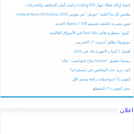
كيفية إزالة غطاء جهاز PS5 وإعادة تركيبه بأمان للتنظيف والتحديثات
ملخص كل ما أعلنته “جوجل” في مؤتمر Android Show I/O Edition 2026
صور مسربة تكشف تصميم Xperia 1 VIII الجديد
“أوبو” ستطرح هاتف Find X9s في الأسواق العالمية
موتورولا تطلق أندرويد 17 التجريبي
أفضل 5 أدوات لأجهزة ماك في 2026
رسميا تطبيق “Gemini متاح لحواسيب “ماك”
كيف تزيد عدد المتابعين في إنستغرام؟
آيفون 17Eمواصفات رائعة وسعر أقل
سعر آيفون 17e المتوقع
اعلان