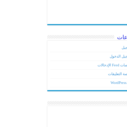
عات
يل
يل الدخول
Fe الإدخالات
ة التعليقات
WordPress