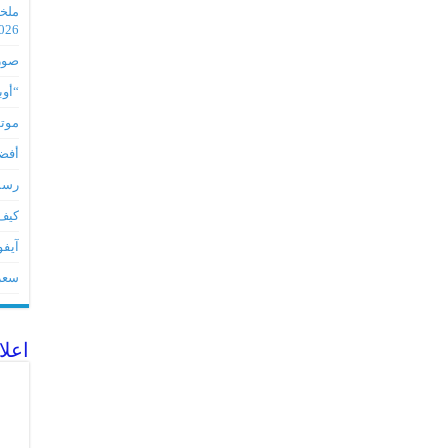
2026
صور مس
“أوبو” س
موتورو
أفضل 5 أدوات لأجهز
رسميا تطبي
كيف 
آيفون 17Eمواصفات 
سعر آيف
اعلا