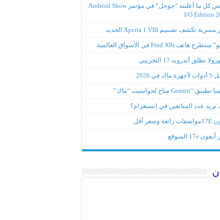
ملخص كل ما أعلنته “جوجل” في مؤتمر Android Show
I/O Edition 
ربة تكشف تصميم Xperia 1 VIII الجديد
تطرح هاتف Find X9s في الأسواق العالمية
لا تطلق أندرويد 17 التجريبي
ة ماك في 2026
ق “Gemini متاح لحواسيب “ماك”
تزيد عدد المتابعين في إنستغرام؟
رائعة وسعر أقل
ون 17e المتوقع
ن