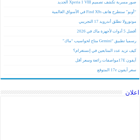
صور مسربة تكشف تصميم Xperia 1 VIII الجديد
“أوبو” ستطرح هاتف Find X9s في الأسواق العالمية
موتورولا تطلق أندرويد 17 التجريبي
أفضل 5 أدوات لأجهزة ماك في 2026
رسميا تطبيق “Gemini متاح لحواسيب “ماك”
كيف تزيد عدد المتابعين في إنستغرام؟
آيفون 17Eمواصفات رائعة وسعر أقل
سعر آيفون 17e المتوقع
اعلان