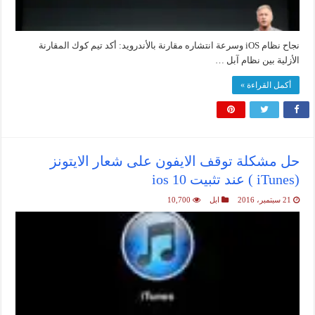
نجاح نظام iOS وسرعة انتشاره مقارنة بالأندرويد: أكد تيم كوك المقارنة
الأزلية بين نظام آبل …
أكمل القراءة »
حل مشكلة توقف الايفون على شعار الايتونز
(iTunes ) عند تثبيت ios 10
21 سبتمبر، 2016
ابل
10,700