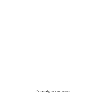
crossorigin="anonymous">