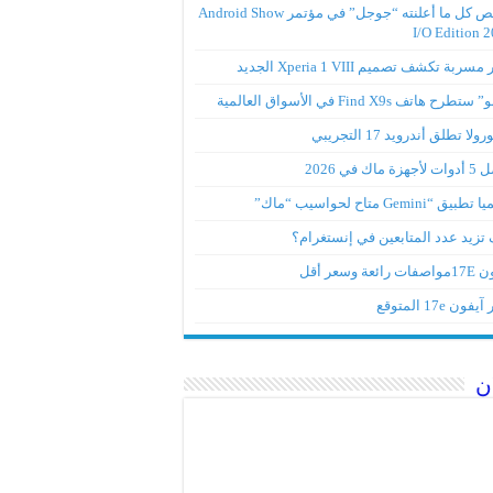
ملخص كل ما أعلنته “جوجل” في مؤتمر Android Show
I/O Edition 
ربة تكشف تصميم Xperia 1 VIII الجديد
تطرح هاتف Find X9s في الأسواق العالمية
لا تطلق أندرويد 17 التجريبي
ة ماك في 2026
ق “Gemini متاح لحواسيب “ماك”
تزيد عدد المتابعين في إنستغرام؟
رائعة وسعر أقل
ون 17e المتوقع
ن