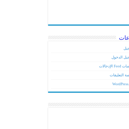
عات
يل
يل الدخول
Fe الإدخالات
ة التعليقات
WordPress