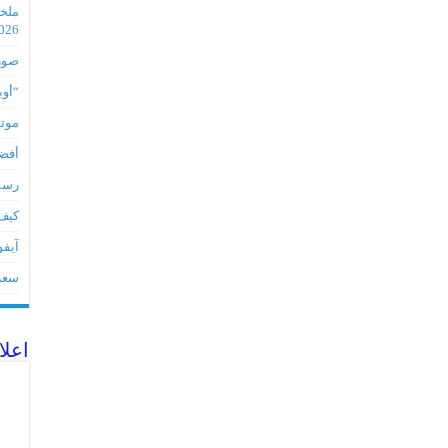
2026
صور مس
“أوبو” س
موتورو
أفضل 5 أدوات لأجهز
رسميا تطبي
كيف 
آيفون 17Eمواصفات 
سعر آيف
اعلا