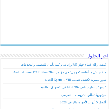
اخر الحلول
كيفية إزالة غطاء جهاز PS5 وإعادة تركيبه بأمان للتنظيف والتحديثات
ملخص كل ما أعلنته “جوجل” في مؤتمر Android Show I/O Edition 2026
صور مسربة تكشف تصميم Xperia 1 VIII الجديد
“أوبو” ستطرح هاتف Find X9s في الأسواق العالمية
موتورولا تطلق أندرويد 17 التجريبي
أفضل 5 أدوات لأجهزة ماك في 2026