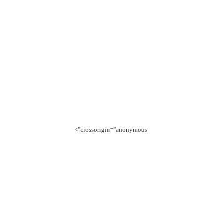
crossorigin="anonymous">