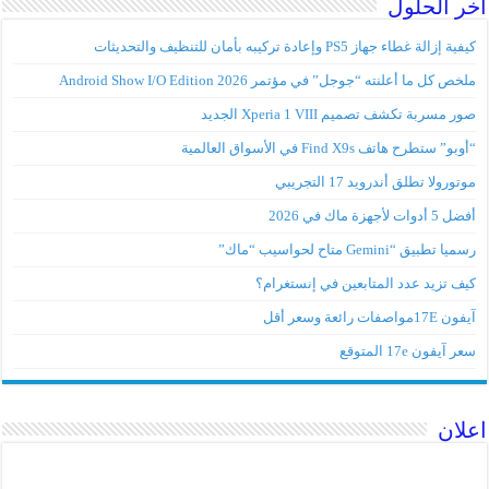
اخر الحلول
كيفية إزالة غطاء جهاز PS5 وإعادة تركيبه بأمان للتنظيف والتحديثات
ملخص كل ما أعلنته “جوجل” في مؤتمر Android Show I/O Edition 2026
صور مسربة تكشف تصميم Xperia 1 VIII الجديد
“أوبو” ستطرح هاتف Find X9s في الأسواق العالمية
موتورولا تطلق أندرويد 17 التجريبي
أفضل 5 أدوات لأجهزة ماك في 2026
رسميا تطبيق “Gemini متاح لحواسيب “ماك”
كيف تزيد عدد المتابعين في إنستغرام؟
آيفون 17Eمواصفات رائعة وسعر أقل
سعر آيفون 17e المتوقع
اعلان