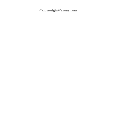
crossorigin="anonymous">