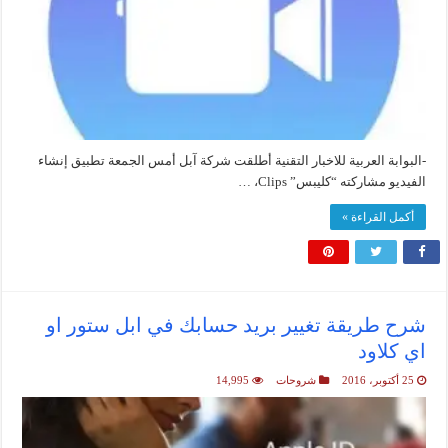
-البوابة العربية للاخبار التقنية أطلقت شركة آبل أمس الجمعة تطبيق إنشاء
الفيديو مشاركته “كليبس” Clips، …
أكمل القراءة »
شرح طريقة تغيير بريد حسابك في ابل ستور او
اي كلاود
25 أكتوبر، 2016
شروحات
14,995