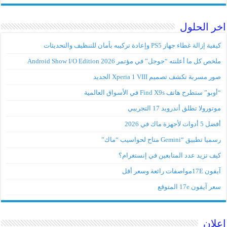
اخر الحلول
كيفية إزالة غطاء جهاز PS5 وإعادة تركيبه بأمان للتنظيف والتحديثات
ملخص كل ما أعلنته “جوجل” في مؤتمر Android Show I/O Edition 2026
صور مسربة تكشف تصميم Xperia 1 VIII الجديد
“أوبو” ستطرح هاتف Find X9s في الأسواق العالمية
موتورولا تطلق أندرويد 17 التجريبي
أفضل 5 أدوات لأجهزة ماك في 2026
رسميا تطبيق “Gemini متاح لحواسيب “ماك”
كيف تزيد عدد المتابعين في إنستغرام؟
آيفون 17Eمواصفات رائعة وسعر أقل
سعر آيفون 17e المتوقع
اعلان