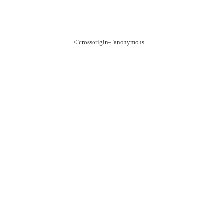
crossorigin="anonymous">