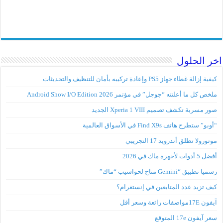
اخر الحلول
كيفية إزالة غطاء جهاز PS5 وإعادة تركيبه بأمان للتنظيف والتحديثات
ملخص كل ما أعلنته “جوجل” في مؤتمر Android Show I/O Edition 2026
صور مسربة تكشف تصميم Xperia 1 VIII الجديد
“أوبو” ستطرح هاتف Find X9s في الأسواق العالمية
موتورولا تطلق أندرويد 17 التجريبي
أفضل 5 أدوات لأجهزة ماك في 2026
رسميا تطبيق “Gemini متاح لحواسيب “ماك”
كيف تزيد عدد المتابعين في إنستغرام؟
آيفون 17Eمواصفات رائعة وسعر أقل
سعر آيفون 17e المتوقع