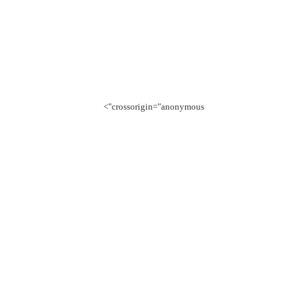
crossorigin="anonymous">