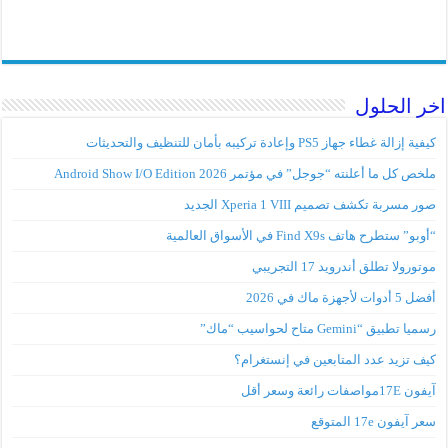
اخر الحلول
كيفية إزالة غطاء جهاز PS5 وإعادة تركيبه بأمان للتنظيف والتحديثات
ملخص كل ما أعلنته “جوجل” في مؤتمر Android Show I/O Edition 2026
صور مسربة تكشف تصميم Xperia 1 VIII الجديد
“أوبو” ستطرح هاتف Find X9s في الأسواق العالمية
موتورولا تطلق أندرويد 17 التجريبي
أفضل 5 أدوات لأجهزة ماك في 2026
رسميا تطبيق “Gemini متاح لحواسيب “ماك”
كيف تزيد عدد المتابعين في إنستغرام؟
آيفون 17Eمواصفات رائعة وسعر أقل
سعر آيفون 17e المتوقع