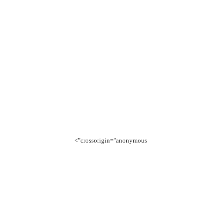
crossorigin="anonymous">