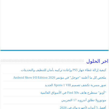
اخر الحلول
كيفية إزالة غطاء جهاز PS5 وإعادة تركيبه بأمان للتنظيف والتحديثات
ملخص كل ما أعلنته “جوجل” في مؤتمر Android Show I/O Edition 2026
صور مسربة تكشف تصميم Xperia 1 VIII الجديد
“أوبو” ستطرح هاتف Find X9s في الأسواق العالمية
موتورولا تطلق أندرويد 17 التجريبي
أفضل 5 أدوات لأجهزة ماك في 2026