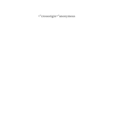
crossorigin="anonymous">