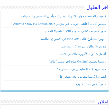
اخر الحلول
كيفية إزالة غطاء جهاز PS5 وإعادة تركيبه بأمان للتنظيف والتحديثات
ملخص كل ما أعلنته “جوجل” في مؤتمر Android Show I/O Edition 2026
صور مسربة تكشف تصميم Xperia 1 VIII الجديد
“أوبو” ستطرح هاتف Find X9s في الأسواق العالمية
موتورولا تطلق أندرويد 17 التجريبي
أفضل 5 أدوات لأجهزة ماك في 2026
رسميا تطبيق “Gemini متاح لحواسيب “ماك”
كيف تزيد عدد المتابعين في إنستغرام؟
آيفون 17Eمواصفات رائعة وسعر أقل
سعر آيفون 17e المتوقع
اعلان