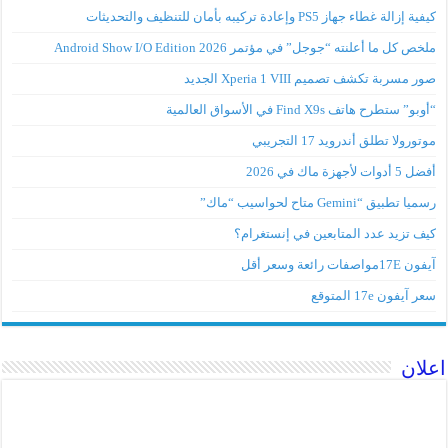
كيفية إزالة غطاء جهاز PS5 وإعادة تركيبه بأمان للتنظيف والتحديثات
ملخص كل ما أعلنته “جوجل” في مؤتمر Android Show I/O Edition 2026
صور مسربة تكشف تصميم Xperia 1 VIII الجديد
“أوبو” ستطرح هاتف Find X9s في الأسواق العالمية
موتورولا تطلق أندرويد 17 التجريبي
أفضل 5 أدوات لأجهزة ماك في 2026
رسميا تطبيق “Gemini متاح لحواسيب “ماك”
كيف تزيد عدد المتابعين في إنستغرام؟
آيفون 17Eمواصفات رائعة وسعر أقل
سعر آيفون 17e المتوقع
اعلان