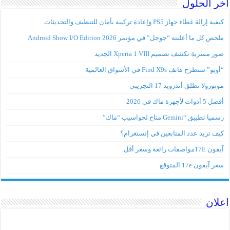
اخر الحلول
كيفية إزالة غطاء جهاز PS5 وإعادة تركيبه بأمان للتنظيف والتحديثات
ملخص كل ما أعلنته “جوجل” في مؤتمر Android Show I/O Edition 2026
صور مسربة تكشف تصميم Xperia 1 VIII الجديد
“أوبو” ستطرح هاتف Find X9s في الأسواق العالمية
موتورولا تطلق أندرويد 17 التجريبي
أفضل 5 أدوات لأجهزة ماك في 2026
رسميا تطبيق “Gemini متاح لحواسيب “ماك”
كيف تزيد عدد المتابعين في إنستغرام؟
آيفون 17Eمواصفات رائعة وسعر أقل
سعر آيفون 17e المتوقع
اعلان