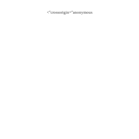
crossorigin="anonymous">