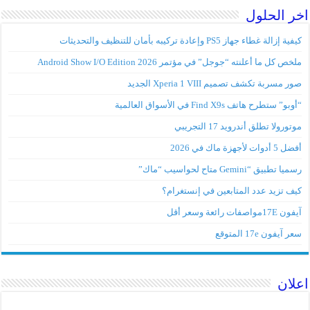
اخر الحلول
كيفية إزالة غطاء جهاز PS5 وإعادة تركيبه بأمان للتنظيف والتحديثات
ملخص كل ما أعلنته “جوجل” في مؤتمر Android Show I/O Edition 2026
صور مسربة تكشف تصميم Xperia 1 VIII الجديد
“أوبو” ستطرح هاتف Find X9s في الأسواق العالمية
موتورولا تطلق أندرويد 17 التجريبي
أفضل 5 أدوات لأجهزة ماك في 2026
رسميا تطبيق “Gemini متاح لحواسيب “ماك”
كيف تزيد عدد المتابعين في إنستغرام؟
آيفون 17Eمواصفات رائعة وسعر أقل
سعر آيفون 17e المتوقع
اعلان