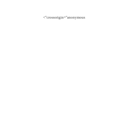
crossorigin="anonymous">