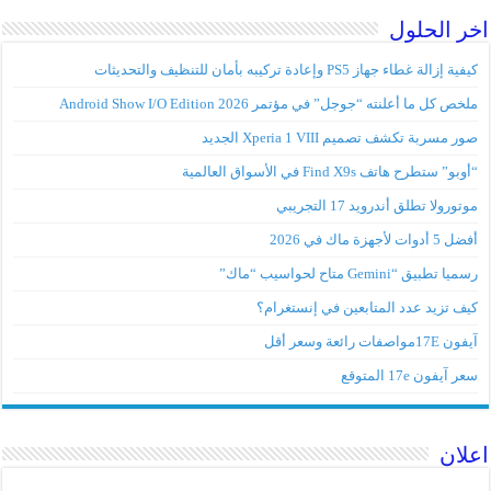
اخر الحلول
كيفية إزالة غطاء جهاز PS5 وإعادة تركيبه بأمان للتنظيف والتحديثات
ملخص كل ما أعلنته “جوجل” في مؤتمر Android Show I/O Edition 2026
صور مسربة تكشف تصميم Xperia 1 VIII الجديد
“أوبو” ستطرح هاتف Find X9s في الأسواق العالمية
موتورولا تطلق أندرويد 17 التجريبي
أفضل 5 أدوات لأجهزة ماك في 2026
رسميا تطبيق “Gemini متاح لحواسيب “ماك”
كيف تزيد عدد المتابعين في إنستغرام؟
آيفون 17Eمواصفات رائعة وسعر أقل
سعر آيفون 17e المتوقع
اعلان