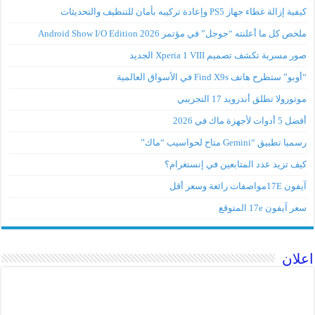
كيفية إزالة غطاء جهاز PS5 وإعادة تركيبه بأمان للتنظيف والتحديثات
ملخص كل ما أعلنته “جوجل” في مؤتمر Android Show I/O Edition 2026
صور مسربة تكشف تصميم Xperia 1 VIII الجديد
“أوبو” ستطرح هاتف Find X9s في الأسواق العالمية
موتورولا تطلق أندرويد 17 التجريبي
أفضل 5 أدوات لأجهزة ماك في 2026
رسميا تطبيق “Gemini متاح لحواسيب “ماك”
كيف تزيد عدد المتابعين في إنستغرام؟
آيفون 17Eمواصفات رائعة وسعر أقل
سعر آيفون 17e المتوقع
اعلان