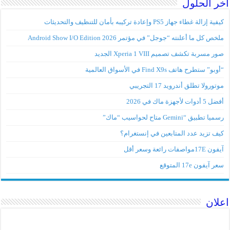
اخر الحلول
كيفية إزالة غطاء جهاز PS5 وإعادة تركيبه بأمان للتنظيف والتحديثات
ملخص كل ما أعلنته “جوجل” في مؤتمر Android Show I/O Edition 2026
صور مسربة تكشف تصميم Xperia 1 VIII الجديد
“أوبو” ستطرح هاتف Find X9s في الأسواق العالمية
موتورولا تطلق أندرويد 17 التجريبي
أفضل 5 أدوات لأجهزة ماك في 2026
رسميا تطبيق “Gemini متاح لحواسيب “ماك”
كيف تزيد عدد المتابعين في إنستغرام؟
آيفون 17Eمواصفات رائعة وسعر أقل
سعر آيفون 17e المتوقع
اعلان