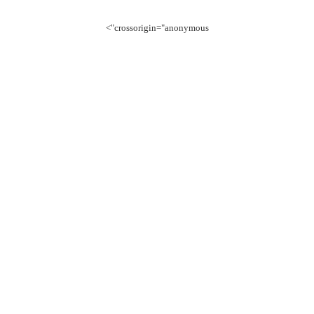
crossorigin="anonymous">