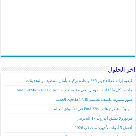
اخر الحلول
كيفية إزالة غطاء جهاز PS5 وإعادة تركيبه بأمان للتنظيف والتحديثات
ملخص كل ما أعلنته “جوجل” في مؤتمر Android Show I/O Edition 2026
صور مسربة تكشف تصميم Xperia 1 VIII الجديد
“أوبو” ستطرح هاتف Find X9s في الأسواق العالمية
موتورولا تطلق أندرويد 17 التجريبي
أفضل 5 أدوات لأجهزة ماك في 2026