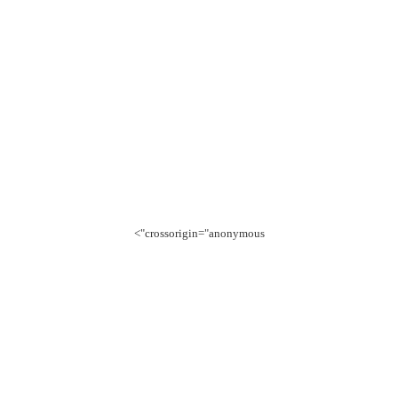
crossorigin="anonymous">