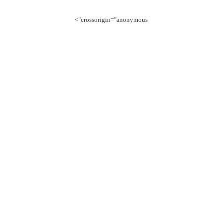
crossorigin="anonymous">