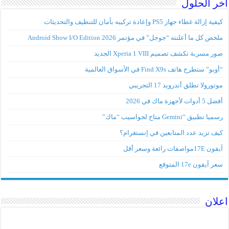
اخر الحلول
كيفية إزالة غطاء جهاز PS5 وإعادة تركيبه بأمان للتنظيف والتحديثات
ملخص كل ما أعلنته “جوجل” في مؤتمر Android Show I/O Edition 2026
صور مسربة تكشف تصميم Xperia 1 VIII الجديد
“أوبو” ستطرح هاتف Find X9s في الأسواق العالمية
موتورولا تطلق أندرويد 17 التجريبي
أفضل 5 أدوات لأجهزة ماك في 2026
رسميا تطبيق “Gemini متاح لحواسيب “ماك”
كيف تزيد عدد المتابعين في إنستغرام؟
آيفون 17Eمواصفات رائعة وسعر أقل
سعر آيفون 17e المتوقع
اعلان